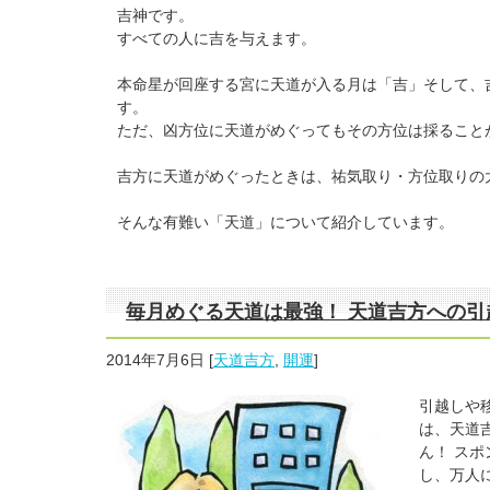
吉神です。
すべての人に吉を与えます。
本命星が回座する宮に天道が入る月は「吉」そして、
す。
ただ、凶方位に天道がめぐってもその方位は採ること
吉方に天道がめぐったときは、祐気取り・方位取りの
そんな有難い「天道」について紹介しています。
毎月めぐる天道は最強！ 天道吉方への
2014年7月6日
[
天道吉方
,
開運
]
引越しや
は、天道
ん！ ス
し、万人