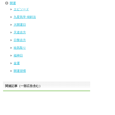
開運
エピソード
九星気学 傾斜法
大開運日
天道吉方
日盤吉方
祐気取り
福神日
金運
開運習慣
関連記事（一部広告含む）