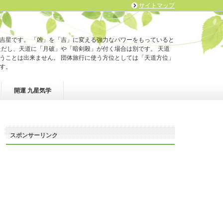
サイトマップ
吉星です。 「凶」を「吉」に変える強力なパワーをもっていると
ただし、天道に「月破」や「暗剣殺」が付く場合は別です。 天道
うことは出来ません。 団体旅行に使う方位としては「天道方位」
す。
開運 九星気学
スポンサーリンク