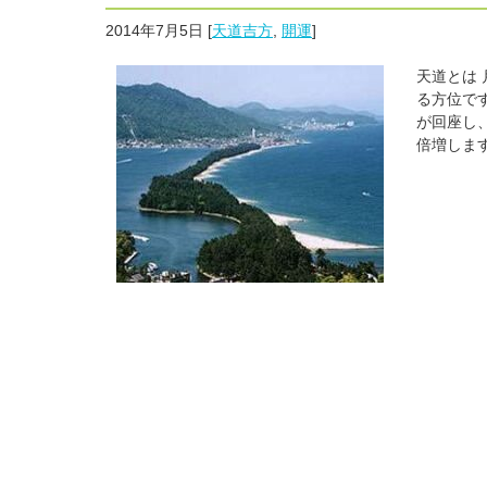
2014年7月5日
[
天道吉方
,
開運
]
天道とは
る方位で
が回座し
倍増します