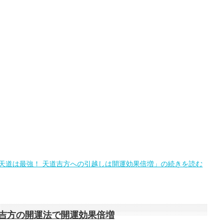
天道は最強！ 天道吉方への引越しは開運効果倍増」の続きを読む
道吉方の開運法で開運効果倍増