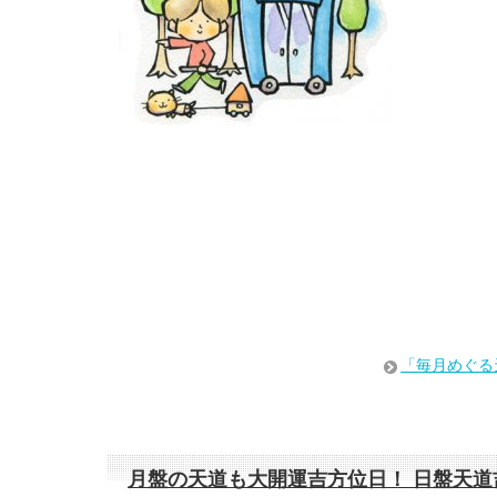
「毎月めぐる
月盤の天道も大開運吉方位日！ 日盤天