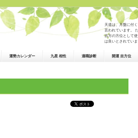
天道は、月盤に付く
言われています。 
吉方の方位として使
は良いとされていま
運勢カレンダー
九星 相性
適職診断
開運 吉方位