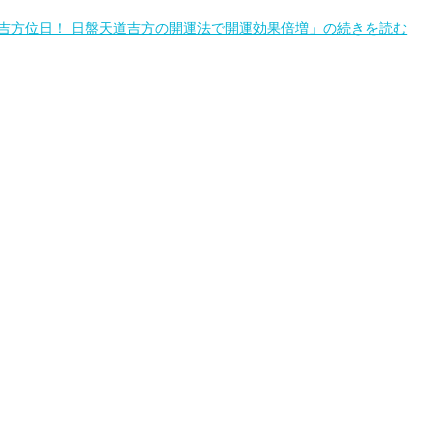
吉方位日！ 日盤天道吉方の開運法で開運効果倍増」の続きを読む