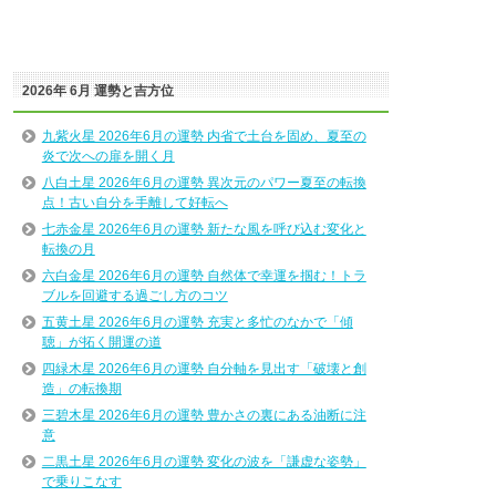
2026年 6月 運勢と吉方位
九紫火星 2026年6月の運勢 内省で土台を固め、夏至の
炎で次への扉を開く月
八白土星 2026年6月の運勢 異次元のパワー夏至の転換
点！古い自分を手離して好転へ
七赤金星 2026年6月の運勢 新たな風を呼び込む変化と
転換の月
六白金星 2026年6月の運勢 自然体で幸運を掴む！トラ
ブルを回避する過ごし方のコツ
五黄土星 2026年6月の運勢 充実と多忙のなかで「傾
聴」が拓く開運の道
四緑木星 2026年6月の運勢 自分軸を見出す「破壊と創
造」の転換期
三碧木星 2026年6月の運勢 豊かさの裏にある油断に注
意
二黒土星 2026年6月の運勢 変化の波を「謙虚な姿勢」
で乗りこなす