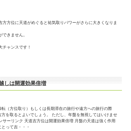
吉方方位に天道がめぐると祐気取りパワーがさらに大きくなりま
ができません。
大チャンスです！
引越しは開運効果倍増
移転（方位取り）もしくは長期滞在の旅行や遠方への旅行の際
吉方を取るとよいでしょう。 ただし、年盤を無視してはいけませ
ポンサーリンク 天道吉方位は開運効果倍増 月盤の天道は強く作用
にとって吉・・・