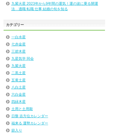
九紫火星 2023年から9年間の運気！運の波に乗る開運
法…適職 転職 仕事 結婚の旬を知る
カテゴリー
一白水星
七赤金星
三碧木星
九星気学 同会
九紫火星
二黒土星
五黄土星
八白土星
六白金星
四緑木星
土用と土用殺
日盤 吉方位カレンダー
福来る 運勢カレンダー
節入り