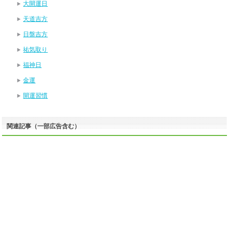
大開運日
天道吉方
日盤吉方
祐気取り
福神日
金運
開運習慣
関連記事（一部広告含む）