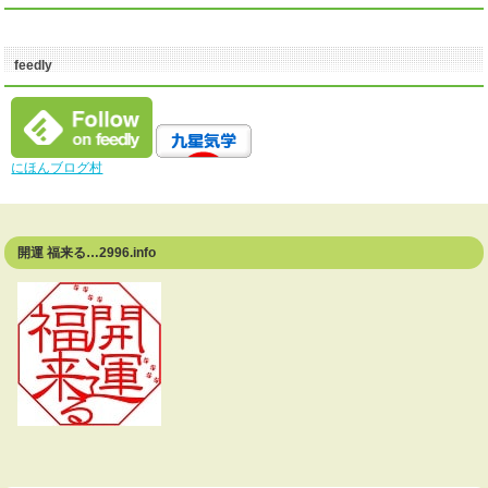
feedly
にほんブログ村
開運 福来る…2996.info