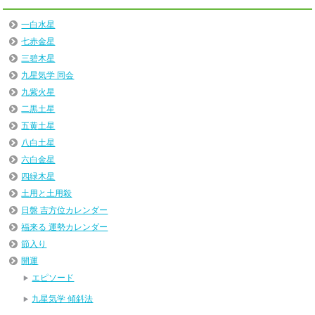
一白水星
七赤金星
三碧木星
九星気学 同会
九紫火星
二黒土星
五黄土星
八白土星
六白金星
四緑木星
土用と土用殺
日盤 吉方位カレンダー
福来る 運勢カレンダー
節入り
開運
エピソード
九星気学 傾斜法