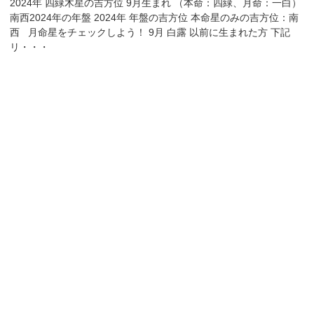
2024年 四緑木星の吉方位 9月生まれ （本命：四緑、月命：一白）
南西2024年の年盤 2024年 年盤の吉方位 本命星のみの吉方位：南
西 月命星をチェックしよう！ 9月 白露 以前に生まれた方 下記
リ・・・