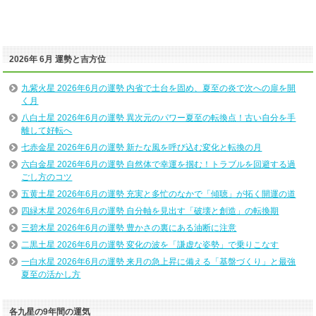
2026年 6月 運勢と吉方位
九紫火星 2026年6月の運勢 内省で土台を固め、夏至の炎で次への扉を開
く月
八白土星 2026年6月の運勢 異次元のパワー夏至の転換点！古い自分を手
離して好転へ
七赤金星 2026年6月の運勢 新たな風を呼び込む変化と転換の月
六白金星 2026年6月の運勢 自然体で幸運を掴む！トラブルを回避する過
ごし方のコツ
五黄土星 2026年6月の運勢 充実と多忙のなかで「傾聴」が拓く開運の道
四緑木星 2026年6月の運勢 自分軸を見出す「破壊と創造」の転換期
三碧木星 2026年6月の運勢 豊かさの裏にある油断に注意
二黒土星 2026年6月の運勢 変化の波を「謙虚な姿勢」で乗りこなす
一白水星 2026年6月の運勢 来月の急上昇に備える「基盤づくり」と最強
夏至の活かし方
各九星の9年間の運気