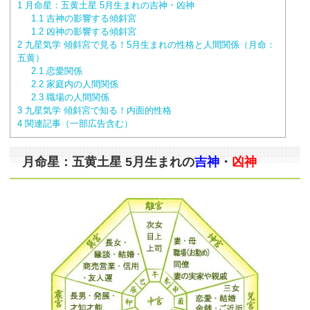
1
月命星：五黄土星 5月生まれの吉神・凶神
1.1
吉神の影響する傾斜宮
1.2
凶神の影響する傾斜宮
2
九星気学 傾斜宮で見る！5月生まれの性格と人間関係（月命：
五黄）
2.1
恋愛関係
2.2
家庭内の人間関係
2.3
職場の人間関係
3
九星気学 傾斜宮で知る！内面的性格
4
関連記事（一部広告含む）
月命星：五黄土星 5月生まれの
吉神
・
凶神