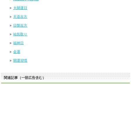
大開運日
天道吉方
日盤吉方
祐気取り
福神日
金運
開運習慣
関連記事（一部広告含む）