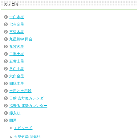
カテゴリー
一白水星
七赤金星
三碧木星
九星気学 同会
九紫火星
二黒土星
五黄土星
八白土星
六白金星
四緑木星
土用と土用殺
日盤 吉方位カレンダー
福来る 運勢カレンダー
節入り
開運
エピソード
九星気学 傾斜法