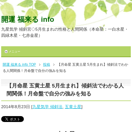
開運 福来る info
九星気学 傾斜宮◇5月生まれの性格と人間関係（本命星：一白水星・
四緑木星・七赤金星）
メニュー
開運 福来る info TOP
投稿
【月命星 五黄土星 5月生まれ】傾斜法でわか
る人間関係！月命盤で自分の強みを知る
【月命星 五黄土星 5月生まれ】傾斜法でわかる人
間関係！月命盤で自分の強みを知る
2014年8月23日
[
九星気学 傾斜法
,
五黄土星
]