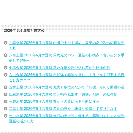
2026年 6月 運勢と吉方位
九紫火星 2026年6月の運勢 内省で土台を固め、夏至の炎で次への扉を開
く月
八白土星 2026年6月の運勢 異次元のパワー夏至の転換点！古い自分を手
離して好転へ
七赤金星 2026年6月の運勢 新たな風を呼び込む変化と転換の月
六白金星 2026年6月の運勢 自然体で幸運を掴む！トラブルを回避する過
ごし方のコツ
五黄土星 2026年6月の運勢 充実と多忙のなかで「傾聴」が拓く開運の道
四緑木星 2026年6月の運勢 自分軸を見出す「破壊と創造」の転換期
三碧木星 2026年6月の運勢 豊かさの裏にある油断に注意
二黒土星 2026年6月の運勢 変化の波を「謙虚な姿勢」で乗りこなす
一白水星 2026年6月の運勢 来月の急上昇に備える「基盤づくり」と最強
夏至の活かし方