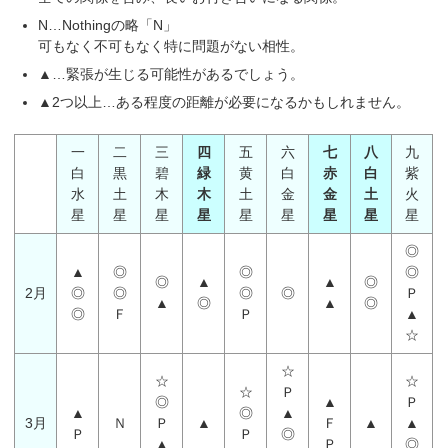
N…Nothingの略「N」
可もなく不可もなく特に問題がない相性。
▲…緊張が生じる可能性があるでしょう。
▲2つ以上…ある程度の距離が必要になるかもしれません。
一
二
三
四
五
六
七
八
九
白
黒
碧
緑
黄
白
赤
白
紫
水
土
木
木
土
金
金
土
火
星
星
星
星
星
星
星
星
星
◎
▲
◎
◎
◎
◎
▲
▲
◎
2月
◎
◎
◎
◎
Ｐ
▲
◎
▲
◎
◎
Ｆ
Ｐ
▲
☆
☆
☆
☆
☆
Ｐ
◎
▲
Ｐ
▲
◎
▲
3月
Ｎ
Ｐ
▲
Ｆ
▲
▲
Ｐ
Ｐ
◎
▲
Ｐ
◎