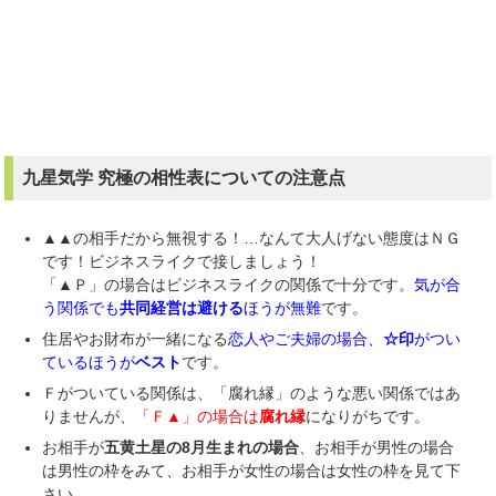
九星気学 究極の相性表
についての注意点
▲▲の相手だから無視する！…なんて大人げない態度はＮＧ
です！ビジネスライクで接しましょう！
「▲Ｐ」の場合はビジネスライクの関係で十分です。
気が合
う関係でも
共同経営は避ける
ほうが無難
です。
住居やお財布が一緒になる
恋人やご夫婦の場合、
☆印
がつい
ているほうが
ベスト
です。
Ｆがついている関係は、「腐れ縁」のような悪い関係ではあ
りませんが、
「Ｆ▲」の場合は
腐れ縁
になりがちです。
お相手が
五黄土星の8月生まれの場合
、お相手が男性の場合
は男性の枠をみて、お相手が女性の場合は女性の枠を見て下
さい。