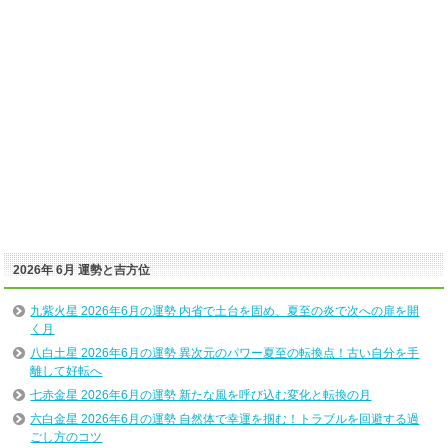
2026年 6月 運勢と吉方位
九紫火星 2026年6月の運勢 内省で土台を固め、夏至の炎で次への扉を開
く月
八白土星 2026年6月の運勢 異次元のパワー夏至の転換点！古い自分を手
離して好転へ
七赤金星 2026年6月の運勢 新たな風を呼び込む変化と転換の月
六白金星 2026年6月の運勢 自然体で幸運を掴む！トラブルを回避する過
ごし方のコツ