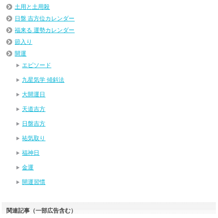
土用と土用殺
日盤 吉方位カレンダー
福来る 運勢カレンダー
節入り
開運
エピソード
九星気学 傾斜法
大開運日
天道吉方
日盤吉方
祐気取り
福神日
金運
開運習慣
関連記事（一部広告含む）