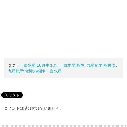
タグ：
一白水星 10月生まれ
,
一白水星 相性
,
九星気学 相性表
,
九星気学 究極の相性 一白水星
コメントは受け付けていません。