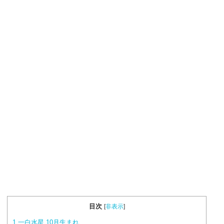
目次
[
非表示
]
1
一白水星 10月生まれ