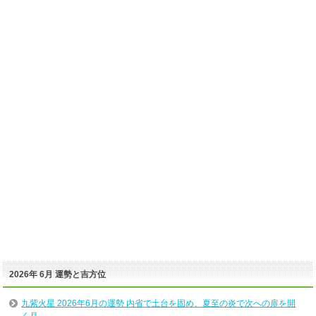
2026年 6月 運勢と吉方位
九紫火星 2026年6月の運勢 内省で土台を固め、夏至の炎で次への扉を開
く月