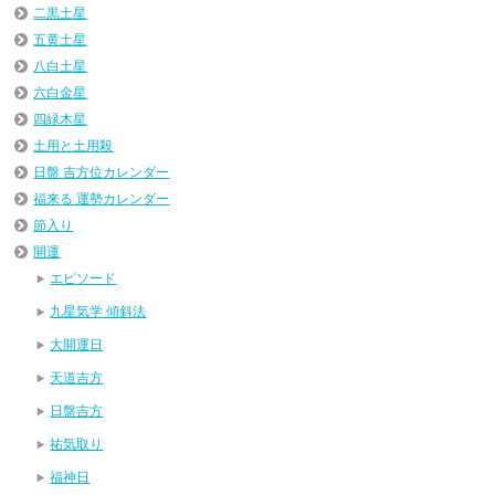
二黒土星
五黄土星
八白土星
六白金星
四緑木星
土用と土用殺
日盤 吉方位カレンダー
福来る 運勢カレンダー
節入り
開運
エピソード
九星気学 傾斜法
大開運日
天道吉方
日盤吉方
祐気取り
福神日