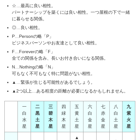
☆…最高に良い相性。
パートナーシップを築くには良い相性。一つ屋根の下で一緒
に暮らせる関係。
◎…良い相性。
P…Personの略「P」
ビジネスパーソンやお友達として良い相性。
F…Foreverの略「F」
全ての関係を含み、長いお付き合いになる関係。
N…Nothingの略「N」
可もなく不可もなく特に問題がない相性。
▲…緊張が生じる可能性があるでしょう。
▲2つ以上…ある程度の距離が必要になるかもしれません。
一
二
三
四
五
六
七
八
九
白
黒
碧
緑
黄
白
赤
白
紫
水
土
木
木
土
金
金
土
火
星
星
星
星
星
星
星
星
星
▲