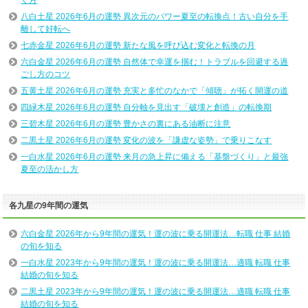
八白土星 2026年6月の運勢 異次元のパワー夏至の転換点！古い自分を手
離して好転へ
七赤金星 2026年6月の運勢 新たな風を呼び込む変化と転換の月
六白金星 2026年6月の運勢 自然体で幸運を掴む！トラブルを回避する過
ごし方のコツ
五黄土星 2026年6月の運勢 充実と多忙のなかで「傾聴」が拓く開運の道
四緑木星 2026年6月の運勢 自分軸を見出す「破壊と創造」の転換期
三碧木星 2026年6月の運勢 豊かさの裏にある油断に注意
二黒土星 2026年6月の運勢 変化の波を「謙虚な姿勢」で乗りこなす
一白水星 2026年6月の運勢 来月の急上昇に備える「基盤づくり」と最強
夏至の活かし方
各九星の9年間の運気
六白金星 2026年から9年間の運気！運の波に乗る開運法…転職 仕事 結婚
の旬を知る
一白水星 2023年から9年間の運気！運の波に乗る開運法…適職 転職 仕事
結婚の旬を知る
二黒土星 2023年から9年間の運気！運の波に乗る開運法…適職 転職 仕事
結婚の旬を知る