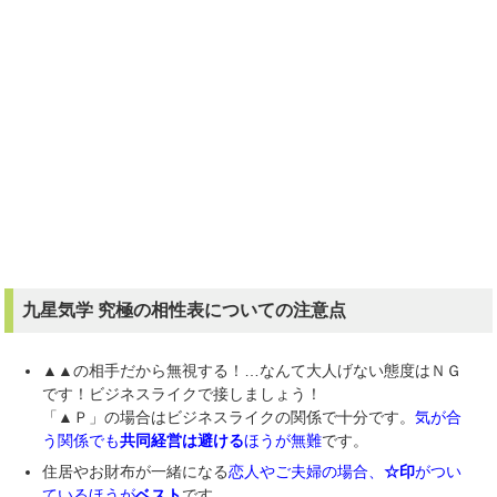
九星気学 究極の相性表
についての注意点
▲▲の相手だから無視する！…なんて大人げない態度はＮＧ
です！ビジネスライクで接しましょう！
「▲Ｐ」の場合はビジネスライクの関係で十分です。
気が合
う関係でも
共同経営は避ける
ほうが無難
です。
住居やお財布が一緒になる
恋人やご夫婦の場合、
☆印
がつい
ているほうが
ベスト
です。