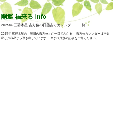
開運 福来る info
2025年 三碧木星 吉方位の日盤吉方カレンダー 一覧
2025年 三碧木星の「毎日の吉方位」が一目でわかる！ 吉方位カレンダーは本命
星と月命星から導き出しています。 生まれ月別の記事をご覧ください。