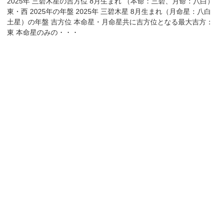
2025年 三碧木星の吉方位 8月生まれ （本命：三碧、月命：八白）
東・西 2025年の年盤 2025年 三碧木星 8月生まれ（月命星：八白
土星）の年盤 吉方位 本命星・月命星共に吉方位となる最大吉方：
東 本命星のみの・・・