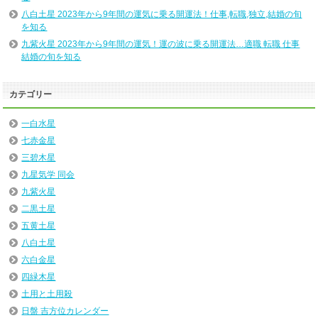
八白土星 2023年から9年間の運気に乗る開運法！仕事,転職,独立,結婚の旬
を知る
九紫火星 2023年から9年間の運気！運の波に乗る開運法…適職 転職 仕事
結婚の旬を知る
カテゴリー
一白水星
七赤金星
三碧木星
九星気学 同会
九紫火星
二黒土星
五黄土星
八白土星
六白金星
四緑木星
土用と土用殺
日盤 吉方位カレンダー