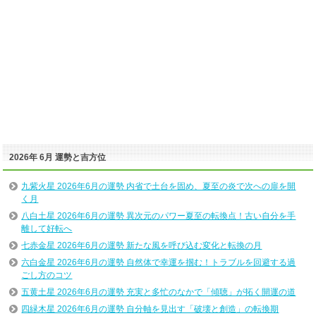
2026年 6月 運勢と吉方位
九紫火星 2026年6月の運勢 内省で土台を固め、夏至の炎で次への扉を開
く月
八白土星 2026年6月の運勢 異次元のパワー夏至の転換点！古い自分を手
離して好転へ
七赤金星 2026年6月の運勢 新たな風を呼び込む変化と転換の月
六白金星 2026年6月の運勢 自然体で幸運を掴む！トラブルを回避する過
ごし方のコツ
五黄土星 2026年6月の運勢 充実と多忙のなかで「傾聴」が拓く開運の道
四緑木星 2026年6月の運勢 自分軸を見出す「破壊と創造」の転換期