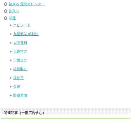
福来る 運勢カレンダー
節入り
開運
エピソード
九星気学 傾斜法
大開運日
天道吉方
日盤吉方
祐気取り
福神日
金運
開運習慣
関連記事（一部広告含む）