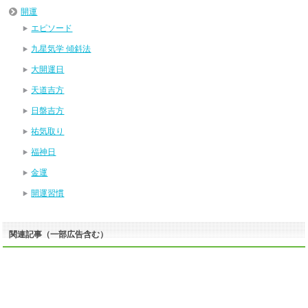
開運
エピソード
九星気学 傾斜法
大開運日
天道吉方
日盤吉方
祐気取り
福神日
金運
開運習慣
関連記事（一部広告含む）