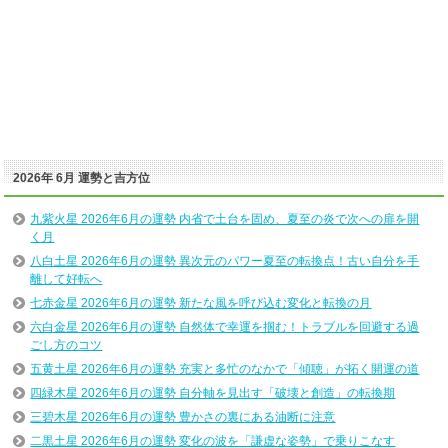
2026年 6月 運勢と吉方位
九紫火星 2026年6月の運勢 内省で土台を固め、夏至の炎で次への扉を開
く月
八白土星 2026年6月の運勢 異次元のパワー夏至の転換点！古い自分を手
離して好転へ
七赤金星 2026年6月の運勢 新たな風を呼び込む変化と転換の月
六白金星 2026年6月の運勢 自然体で幸運を掴む！トラブルを回避する過
ごし方のコツ
五黄土星 2026年6月の運勢 充実と多忙のなかで「傾聴」が拓く開運の道
四緑木星 2026年6月の運勢 自分軸を見出す「破壊と創造」の転換期
三碧木星 2026年6月の運勢 豊かさの裏にある油断に注意
二黒土星 2026年6月の運勢 変化の波を「謙虚な姿勢」で乗りこなす