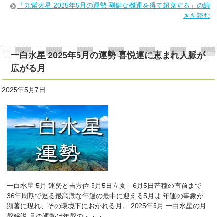
「九紫火星 2025年5月の運勢 剛健な機運を得て超克する」の続
きを読む
一白水星 2025年5月の運勢 喜悦運に恵まれ人脈が
広がる月
2025年5月7日
一白水星 5月 運勢と吉方位 5月5日立夏～6月5日芒種の直前まで
36年周期で巡る最高潮な年運の最中に迎える5月は 年運の事象が
顕著に現れ、その環境下におかれる月。 2025年5月 一白水星の月
盤解説 月の運勢は年盤の・・・