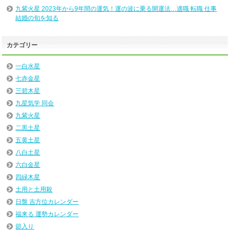
九紫火星 2023年から9年間の運気！運の波に乗る開運法…適職 転職 仕事
結婚の旬を知る
カテゴリー
一白水星
七赤金星
三碧木星
九星気学 同会
九紫火星
二黒土星
五黄土星
八白土星
六白金星
四緑木星
土用と土用殺
日盤 吉方位カレンダー
福来る 運勢カレンダー
節入り