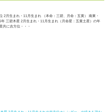
方位 2月生まれ・11月生まれ （本命：三碧、月命：五黄） 南東・
2026年 三碧木星 2月生まれ・11月生まれ（月命星：五黄土星）の年
命星共に吉方位・・・
三碧木星 2月生まれ・11月生まれの吉方位カレンダー」の続きを読む