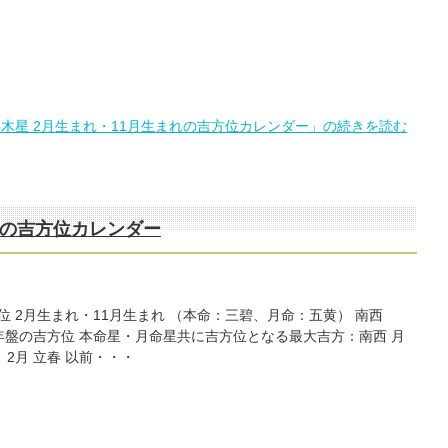
三碧木星 2月生まれ・11月生まれの吉方位カレンダー」の続きを読む
まれの吉方位カレンダー
方位 2月生まれ・11月生まれ （本命：三碧、月命：五黄） 南西
4年 年盤の吉方位 本命星・月命星共に吉方位となる最大吉方：南西 月
2月 立春 以前・・・