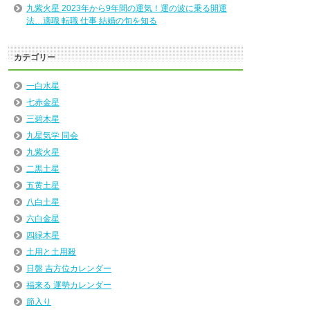
九紫火星 2023年から9年間の運気！運の波に乗る開運
法…適職 転職 仕事 結婚の旬を知る
カテゴリー
一白水星
七赤金星
三碧木星
九星気学 同会
九紫火星
二黒土星
五黄土星
八白土星
六白金星
四緑木星
土用と土用殺
日盤 吉方位カレンダー
福来る 運勢カレンダー
節入り