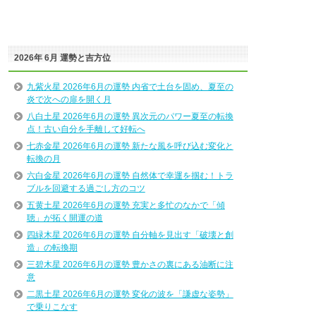
2026年 6月 運勢と吉方位
九紫火星 2026年6月の運勢 内省で土台を固め、夏至の
炎で次への扉を開く月
八白土星 2026年6月の運勢 異次元のパワー夏至の転換
点！古い自分を手離して好転へ
七赤金星 2026年6月の運勢 新たな風を呼び込む変化と
転換の月
六白金星 2026年6月の運勢 自然体で幸運を掴む！トラ
ブルを回避する過ごし方のコツ
五黄土星 2026年6月の運勢 充実と多忙のなかで「傾
聴」が拓く開運の道
四緑木星 2026年6月の運勢 自分軸を見出す「破壊と創
造」の転換期
三碧木星 2026年6月の運勢 豊かさの裏にある油断に注
意
二黒土星 2026年6月の運勢 変化の波を「謙虚な姿勢」
で乗りこなす