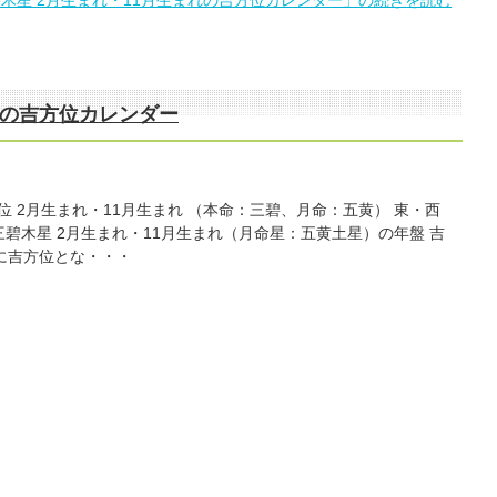
まれの吉方位カレンダー
方位 2月生まれ・11月生まれ （本命：三碧、月命：五黄） 東・西
5年 三碧木星 2月生まれ・11月生まれ（月命星：五黄土星）の年盤 吉
に吉方位とな・・・