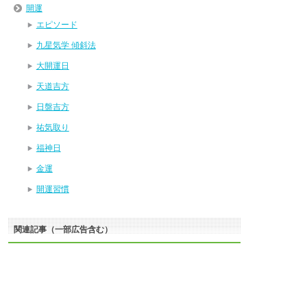
開運
エピソード
九星気学 傾斜法
大開運日
天道吉方
日盤吉方
祐気取り
福神日
金運
開運習慣
関連記事（一部広告含む）