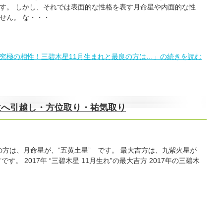
す。 しかし、それでは表面的な性格を表す月命星や内面的な性
せん。 な・・・
！究極の相性！三碧木星11月生まれと最良の方は…」の続きを読む
方位へ引越し・方位取り・祐気取り
の方は、月命星が、”五黄土星” です。 最大吉方は、九紫火星が
。 2017年 “三碧木星 11月生れ”の最大吉方 2017年の三碧木