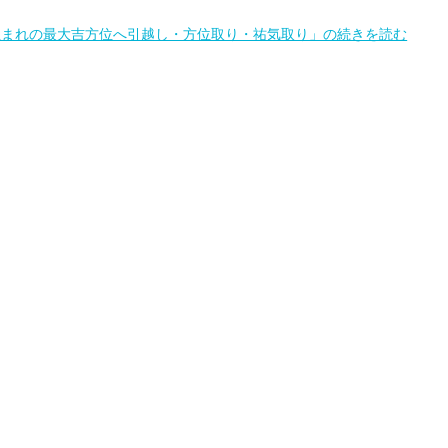
1月生まれの最大吉方位へ引越し・方位取り・祐気取り」の続きを読む