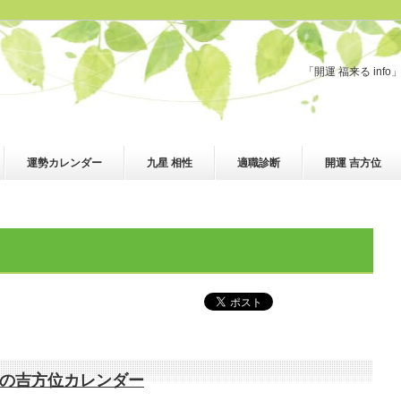
「開運 福来る in
運勢カレンダー
九星 相性
適職診断
開運 吉方位
まれの吉方位カレンダー