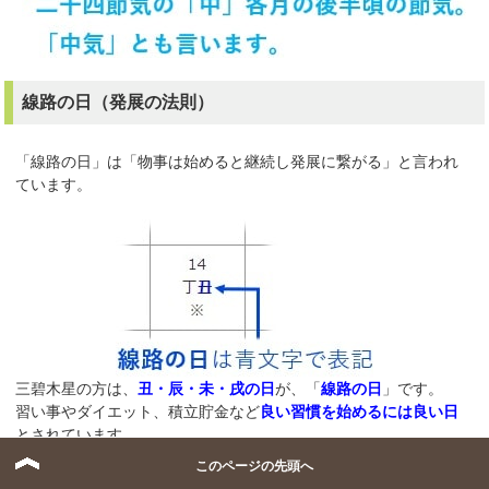
線路の日（発展の法則）
「線路の日」は「物事は始めると継続し発展に繋がる」と言われ
ています。
三碧木星の方は、
丑・辰・未・戌の日
が、「
線路の日
」です。
習い事やダイエット、積立貯金など
良い習慣を始めるには良い日
とされています。
このページの先頭へ