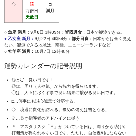
◇
暗
□
万倍日
満月
天赦日
○ 魚座 満月：
9月8日 3時09分：
皆既月食
：日本で観測できる。
● 乙女座 新月：
9月22日 4時54分：
部分日食
：日本からは全く見え
ない。観測できる地域は、南極、ニュージーランドなど
○ 牡羊座 満月：
10月7日 12時48分
運勢カレンダーの記号説明
◎と◯…良い日です！
◎は、周り（人や気）から協力を得られます。
◯は、人々に尽くす事で良い結果に繋がる良い日です。
□…何事にも誠心誠意で対応する。
◇…境遇に変化が訪れる。豫めの備えは吉となる。
※…良き指導者のアドバイスに従う
＊…アスタリスク「＊」がついている日は、周りから助けや
打開策が得られやすい日です。だだし、自信過剰にならない