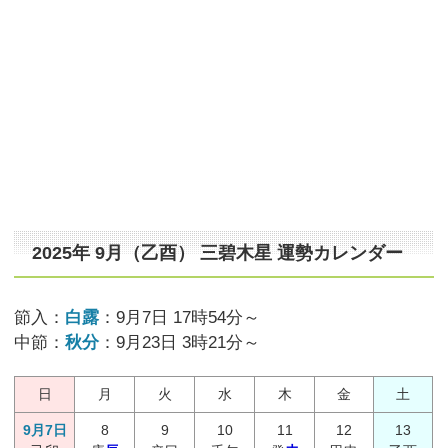
2025年 9月（乙酉） 三碧木星 運勢カレンダー
節入：
白露
：9月7日 17時54分～
中節：
秋分
：9月23日 3時21分～
日
月
火
水
木
金
土
9月7日
8
9
10
11
12
13