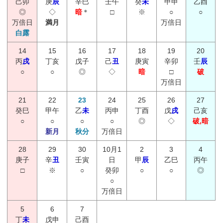
己卯
庚
辰
辛巳
壬午
癸
未
甲申
乙酉
◎
◇
暗
＊
□
※
○
○
万倍日
満月
万倍日
白露
14
15
16
17
18
19
20
丙
戌
丁亥
戊子
己
丑
庚寅
辛卯
壬
辰
○
○
◎
◇
暗
□
破
万倍日
21
22
23
24
25
26
27
癸巳
甲午
乙
未
丙申
丁酉
戊
戌
己亥
○
○
○
○
◎
◇
破,暗
新月
秋分
万倍日
28
29
30
10月1
2
3
4
庚子
辛
丑
壬寅
日
甲
辰
乙巳
丙午
□
※
○
癸卯
○
○
◎
○
万倍日
5
6
7
丁
未
戊申
己酉