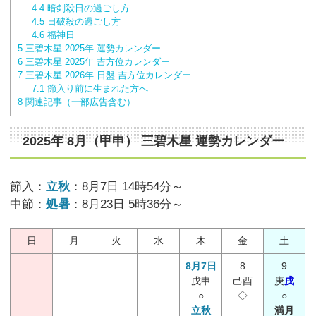
4.4
暗剣殺日の過ごし方
4.5
日破殺の過ごし方
4.6
福神日
5
三碧木星 2025年 運勢カレンダー
6
三碧木星 2025年 吉方位カレンダー
7
三碧木星 2026年 日盤 吉方位カレンダー
7.1
節入り前に生まれた方へ
8
関連記事（一部広告含む）
2025年 8月（甲申） 三碧木星 運勢カレンダー
節入：
立秋
：8月7日 14時54分～
中節：
処暑
：8月23日 5時36分～
日
月
火
水
木
金
土
8月7日
8
9
戊申
己酉
庚
戌
○
◇
○
立秋
満月