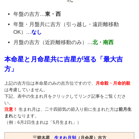
年盤の吉方…
東・西
年盤・月盤共に吉方（引っ越し・遠距離移動
OK）…
なし
月盤の吉方（近距離移動のみ）…
北・南西
本命星と月命星共に吉星が巡る「最大吉
方」
上記の吉方位は本命星のみの吉方位ですので、
月命殺・月命的殺
は考慮していません。
下記、表中の生まれ月をクリックしてリンク記事をご覧くださ
い。
注意！
生まれ月は、二十四節気の節入り前に生まれた方は
前月生
まれ
となります。
（例：6月2日生まれは「5月生まれ」）
三碧木星
生まれ月別
（月命星）吉方