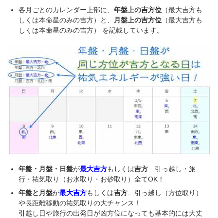
各月ごとのカレンダー上部に、
年盤上の吉方位
（最大吉方も
しくは本命星のみの吉方）と、
月盤上の吉方位
（最大吉方も
しくは本命星のみの吉方） を記載しています。
年盤・月盤・日盤
が
最大吉方
もしくは
吉方
…引っ越し・旅
行・祐気取り（お水取り・お砂取り）全てOK！
年盤と月盤
が
最大吉方
もしくは
吉方
…引っ越し（方位取り）
や長距離移動の祐気取りの大チャンス！
引越し日や旅行の出発日が凶方位になっても基本的には大丈