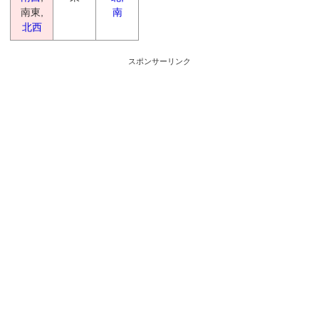
南東,
南
北西
スポンサーリンク