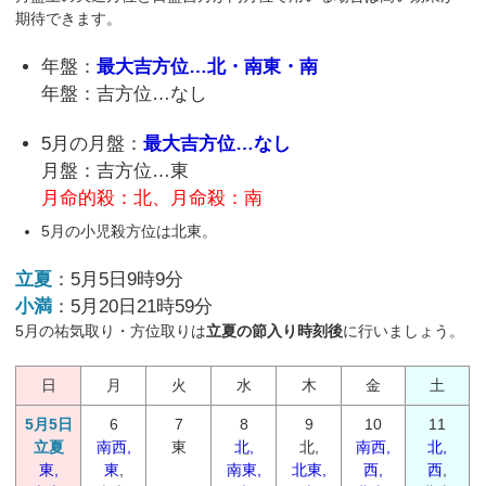
期待できます。
年盤：
最大吉方位…北・南東・南
年盤：吉方位…なし
5月の月盤：
最大吉方位…なし
月盤：吉方位…東
月命的殺：北、月命殺：南
5月の小児殺方位は北東。
立夏
：5月5日9時9分
小満
：5月20日21時59分
5月の祐気取り・方位取りは
立夏の節入り時刻後
に行いましょう。
日
月
火
水
木
金
土
5月5日
6
7
8
9
10
11
立夏
南西,
東
北,
北,
南西,
北,
東,
東
,
南東,
北東,
西,
西
,