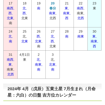
17
18
19
20
21
22
23
南西,
北,
南
春分
東,
南西
,
東
西,
西
,
南東
,
南東,
南東,
北東
,
北東
北西
西
北西
南
24
25
26
27
28
29
30
北,
北,
西,
北,
南
南東
東,
南
北東
北東
,
西
,
南東,
南
北東
西
31
4月1日
2
3
南西,
東
北,
北,
東
,
南東,
北東,
南東,
南
南
北西
2024年 4月（戊辰）五黄土星 7月生まれ（月命
星：六白）の日盤 吉方位カレンダー