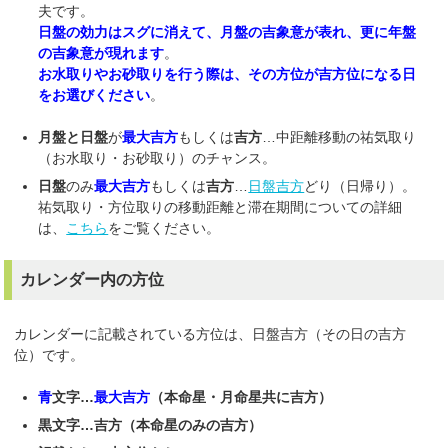
夫です。
日盤の効力はスグに消えて、月盤の吉象意が表れ、更に年盤
の吉象意が現れます
。
お水取りやお砂取りを行う際は、その方位が吉方位になる日
をお選びください
。
月盤と日盤
が
最大吉方
もしくは
吉方
…中距離移動の祐気取り
（お水取り・お砂取り）のチャンス。
日盤
のみ
最大吉方
もしくは
吉方
…
日盤吉方
どり（日帰り）。
祐気取り・方位取りの移動距離と滞在期間についての詳細
は、
こちら
をご覧ください。
カレンダー内の方位
カレンダーに記載されている方位は、日盤吉方（その日の吉方
位）です。
青
文字…
最大吉方
（本命星・月命星共に吉方）
黒文字…吉方（本命星のみの吉方）