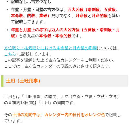
記載なし…吉方位なし
年盤・月盤・日盤の吉方位は、
五大凶殺（暗剣殺、五黄殺、
本命殺、的殺、歳破）
だけでなく、
月命殺
と
月命的殺
も除い
て記載
してきます。
年盤と月盤上の赤字は万人の大凶方位（五黄殺・暗剣殺・月
破）
と各九星の
本命殺・本命的殺
です。
方位取り・祐気取りにおける本命星と月命星の影響
については、
こちら
に記載しています。
この記事を理解した上で吉方位カレンダーをご利用ください。
ここでは、吉方位カレンダーの取説のみとさせて頂きます。
土用（土旺用事）
土用とは「土旺用事」の略で、四立（立春・立夏・立秋・立冬）
の直前約18日間は「土用」の期間です。
その
土用の期間中
は、
カレンダー内の日付をオレンジ色
で記載し
ています。