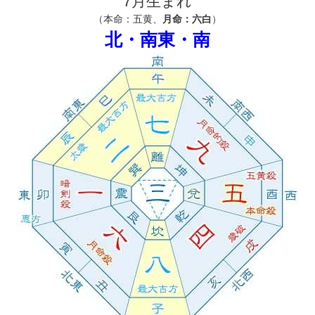
7月生まれ
（本命：五黄、
月命：六白
）
北・南東・南