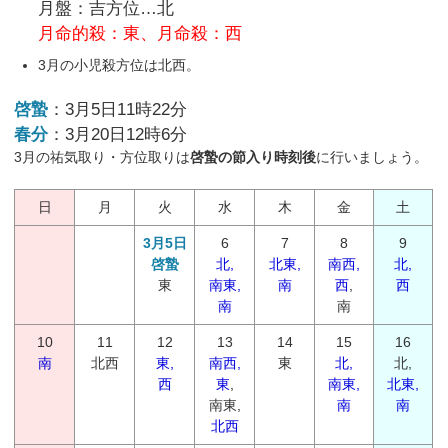
月盤：吉方位…北
月命的殺：東、月命殺：西
3月の小児殺方位は北西。
啓蟄
：3月5日11時22分
春分
：3月20日12時6分
3月の祐気取り・方位取りは
啓蟄の節入り時刻後
に行いましょう。
日
月
火
水
木
金
土
3月5日
6
7
8
9
啓蟄
北,
北東,
南西,
北,
東
南東,
南
西
,
西
南
南
10
11
12
13
14
15
16
南
北西
東,
南西,
東
北,
北,
西
東
,
南東,
北東,
南東,
南
南
北西