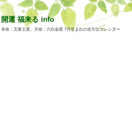
開運 福来る info
本命：五黄土星、月命：六白金星 7月生まれの吉方位カレンダー