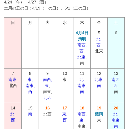
4/24（午）、4/27（酉）
土用の丑の日：4/19（一の丑）、5/1（二の丑）
日
月
火
水
木
金
土
4月4日
5
6
清明
北,
南西,
西
,
西,
北東
北東
,
南
7
8
9
10
11
12
13
南東
,
東,
南西,
東
北,
北東,
南西,
北西
南東,
東
,
南東,
南
西
,
西
南東,
南
南
北西
14
15
16
17
18
19
20
北,
南
北西
東,
南西,
穀雨
北,
西
西
東
,
東
南東,
南東,
南