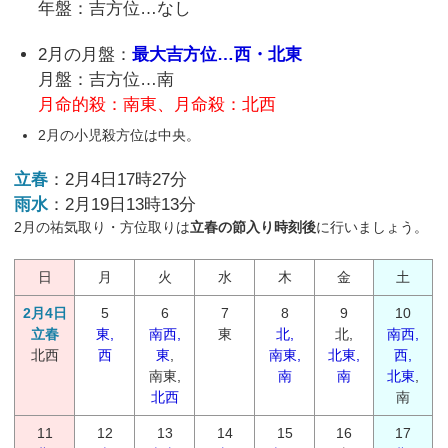
年盤：吉方位…なし
2月の月盤：
最大吉方位…西・北東
月盤：吉方位…南
月命的殺：南東、月命殺：北西
2月の小児殺方位は中央。
立春
：2月4日17時27分
雨水
：2月19日13時13分
2月の祐気取り・方位取りは
立春の節入り時刻後
に行いましょう。
日
月
火
水
木
金
土
2月4日
5
6
7
8
9
10
立春
東,
南西,
東
北,
北,
南西,
北西
西
東
,
南東,
北東,
西,
南東,
南
南
北東
,
北西
南
11
12
13
14
15
16
17