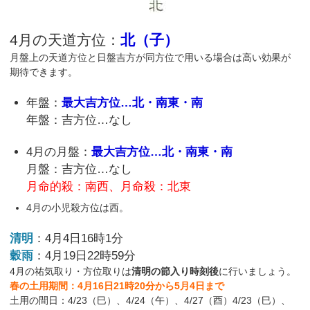
4月の天道方位：
北（子）
月盤上の天道方位と日盤吉方が同方位で用いる場合は高い効果が
期待できます。
年盤：
最大吉方位…北・南東・南
年盤：吉方位…なし
4月の月盤：
最大吉方位…北・南東・南
月盤：吉方位…なし
月命的殺：南西、月命殺：北東
4月の小児殺方位は西。
清明
：4月4日16時1分
穀雨
：4月19日22時59分
4月の祐気取り・方位取りは
清明の節入り時刻後
に行いましょう。
春の土用期間：4月16日21時20分から5月4日まで
土用の間日：4/23（巳）、4/24（午）、4/27（酉）4/23（巳）、