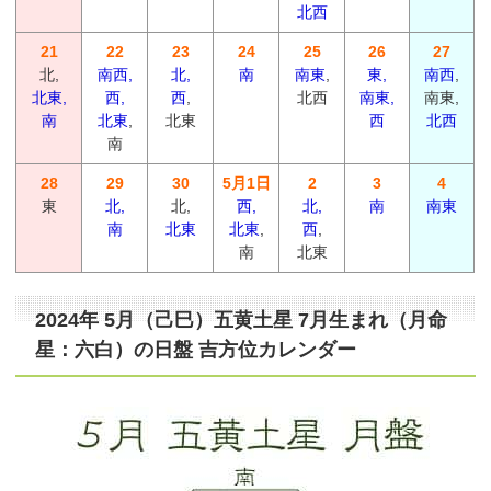
北西
21
22
23
24
25
26
27
北,
南西,
北,
南
南東
,
東,
南西
,
北東,
西,
西
,
北西
南東,
南東,
南
北東
,
北東
西
北西
南
28
29
30
5月1日
2
3
4
東
北,
北,
西,
北,
南
南東
南
北東
北東
,
西
,
南
北東
2024年 5月（己巳）五黄土星 7月生まれ（月命
星：六白）の日盤 吉方位カレンダー