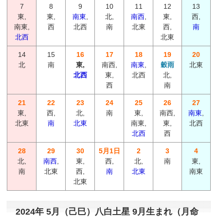
7
8
9
10
11
12
13
東,
東,
南東
,
北,
南西
,
東,
西,
南東,
西
北西
南
北東
西,
南
北西
北東
14
15
16
17
18
19
20
北
南
東,
南西,
南東
,
穀雨
北東
北西
東,
北西
北,
西
南
21
22
23
24
25
26
27
東,
西,
北,
南
東,
南西,
南東
,
北東
南
北東
南東,
東,
北西
北西
西
28
29
30
5月1日
2
3
4
北,
南西
,
東,
西,
北,
南
東,
南
北東
西,
南
北東
南東
北東
2024年 5月（己巳）八白土星 9月生まれ（月命