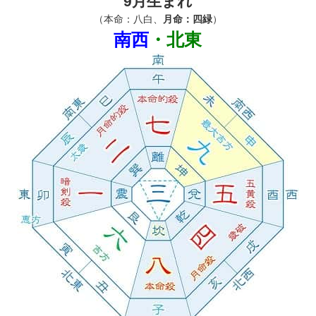
9月生まれ
（本命：八白、
月命：四緑
）
南西
・北東