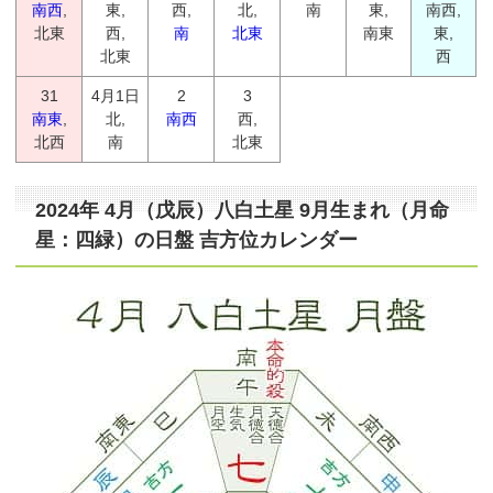
南西
,
東,
西,
北,
南
東,
南西,
北東
西,
南
北東
南東
東,
北東
西
31
4月1日
2
3
南東
,
北,
南西
西,
北西
南
北東
2024年 4月（戊辰）八白土星 9月生まれ（月命
星：四緑）の日盤 吉方位カレンダー