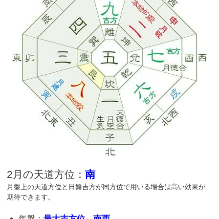
2月の天道方位：
南
月盤上の天道方位と日盤吉方が同方位で用いる場合は高い効果が
期待できます。
年盤：
最大吉方位…南西