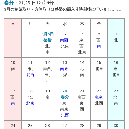
春分
：3月20日12時6分
3月の祐気取り・方位取りは
啓蟄の節入り時刻後
に行いましょう。
日
月
火
水
木
金
土
3月5日
6
7
8
9
啓蟄
南西
,
東,
西,
北
北,
北東
西,
南
南
北東
10
11
12
13
14
15
16
南
東,
南西,
南東
,
北,
北東
東,
北西
東,
北西
南
北東
西
17
18
19
20
21
22
23
西,
北,
南
春分
南西,
南東
,
北,
南
北東
東,
東,
北西
南
南東,
西
北西
24
25
26
27
28
29
30