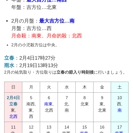
年盤：吉方位…北東
2月の月盤：
最大吉方位…南
月盤：吉方位…西
月命殺：南東、月命的殺：北西
2月の小児殺方位は中央。
立春
：2月4日17時27分
雨水
：2月19日13時13分
2月の祐気取り・方位取りは
立春の節入り時刻後
に行いましょう。
日
月
火
水
木
金
土
2月4日
5
6
7
8
9
10
立春
南西,
南東
,
北,
北東
東,
西,
東,
東,
北西
南
北東
南
北西
西
11
12
13
14
15
16
17