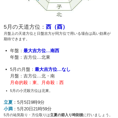
5月の天道方位：
西（酉）
月盤上の天道方位と日盤吉方が同方位で用いる場合は高い効果が
期待できます。
年盤：
最大吉方位…南西
年盤：吉方位…北東
5月の月盤：
最大吉方位…なし
月盤：吉方位…北・南
月命的殺：東、月命殺：西
5月の小児殺方位は北東。
立夏
：5月5日9時9分
小満
：5月20日21時59分
5月の祐気取り・方位取りは
立夏の節入り時刻後
に行いましょう。