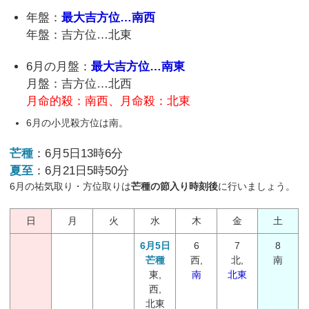
年盤：
最大吉方位…南西
年盤：吉方位…北東
6月の月盤：
最大吉方位…南東
月盤：吉方位…北西
月命的殺：南西、月命殺：北東
6月の小児殺方位は南。
芒種
：6月5日13時6分
夏至
：6月21日5時50分
6月の祐気取り・方位取りは
芒種の節入り時刻後
に行いましょう。
日
月
火
水
木
金
土
6月5日
6
7
8
芒種
西,
北,
南
東,
南
北東
西,
北東