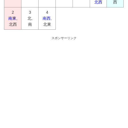
北西
西
2
3
4
南東
,
北,
南西
,
北西
南
北東
スポンサーリンク