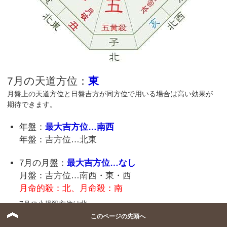
7月の天道方位：
東
月盤上の天道方位と日盤吉方が同方位で用いる場合は高い効果が
期待できます。
年盤：
最大吉方位…南西
年盤：吉方位…北東
7月の月盤：
最大吉方位…なし
月盤：吉方位…南西・東・西
月命的殺：北、月命殺：南
7月の小児殺方位は北。
このページの先頭へ
小暑
：7月6日23時19分