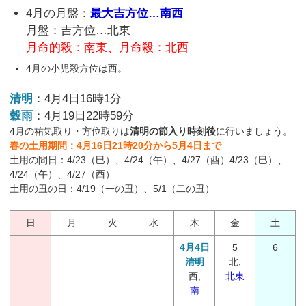
4月の月盤：
最大吉方位…南西
月盤：吉方位…北東
月命的殺：南東、月命殺：北西
4月の小児殺方位は西。
清明
：4月4日16時1分
穀雨
：4月19日22時59分
4月の祐気取り・方位取りは
清明の節入り時刻後
に行いましょう。
春の土用期間：4月16日21時20分から5月4日まで
土用の間日：4/23（巳）、4/24（午）、4/27（酉）4/23（巳）、
4/24（午）、4/27（酉）
土用の丑の日：4/19（一の丑）、5/1（二の丑）
日
月
火
水
木
金
土
4月4日
5
6
清明
北,
西,
北東
南