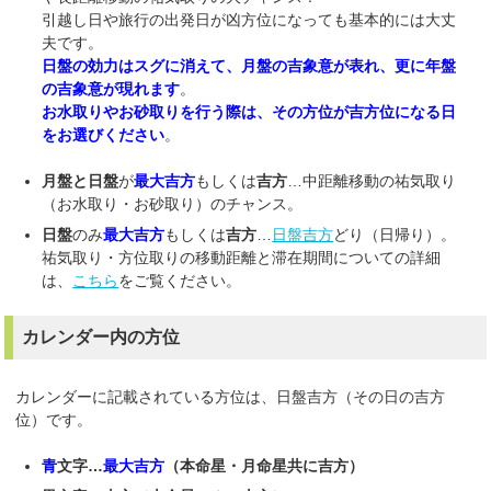
引越し日や旅行の出発日が凶方位になっても基本的には大丈
夫です。
日盤の効力はスグに消えて、月盤の吉象意が表れ、更に年盤
の吉象意が現れます
。
お水取りやお砂取りを行う際は、その方位が吉方位になる日
をお選びください
。
月盤と日盤
が
最大吉方
もしくは
吉方
…中距離移動の祐気取り
（お水取り・お砂取り）のチャンス。
日盤
のみ
最大吉方
もしくは
吉方
…
日盤吉方
どり（日帰り）。
祐気取り・方位取りの移動距離と滞在期間についての詳細
は、
こちら
をご覧ください。
カレンダー内の方位
カレンダーに記載されている方位は、日盤吉方（その日の吉方
位）です。
青
文字…
最大吉方
（本命星・月命星共に吉方）