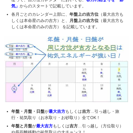
気」
からのスタートで記載しています。
各月ごとのカレンダー上部に、
年盤上の吉方位
（最大吉方も
しくは本命星のみの吉方）と、
月盤上の吉方位
（最大吉方も
しくは本命星のみの吉方） を記載しています。
年盤・月盤・日盤
が
最大吉方
もしくは
吉方
…引っ越し・旅
行・祐気取り（お水取り・お砂取り）全てOK！
年盤と月盤
が
最大吉方
もしくは
吉方
…引っ越し（方位取り）
や長距離移動の祐気取りの大チャンス！