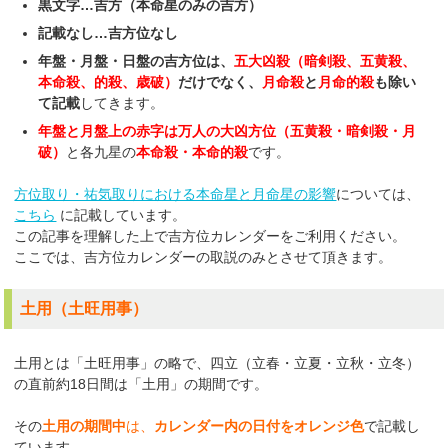
黒文字…吉方（本命星のみの吉方）
記載なし…吉方位なし
年盤・月盤・日盤の吉方位は、
五大凶殺（暗剣殺、五黄殺、
本命殺、的殺、歳破）
だけでなく、
月命殺
と
月命的殺
も除い
て記載
してきます。
年盤と月盤上の赤字は万人の大凶方位（五黄殺・暗剣殺・月
破）
と各九星の
本命殺・本命的殺
です。
方位取り・祐気取りにおける本命星と月命星の影響
については、
こちら
に記載しています。
この記事を理解した上で吉方位カレンダーをご利用ください。
ここでは、吉方位カレンダーの取説のみとさせて頂きます。
土用（土旺用事）
土用とは「土旺用事」の略で、四立（立春・立夏・立秋・立冬）
の直前約18日間は「土用」の期間です。
その
土用の期間中
は、
カレンダー内の日付をオレンジ色
で記載し
ています。