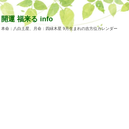
開運 福来る info
本命：八白土星、月命：四緑木星 9月生まれの吉方位カレンダー