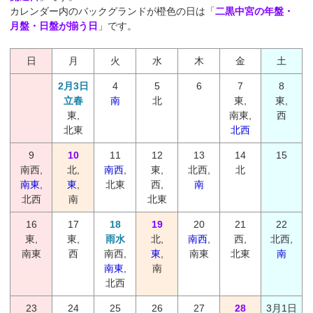
カレンダー内のバックグランドが橙色の日は「
二黒中宮の年盤・
月盤・日盤が揃う日
」です。
日
月
火
水
木
金
土
2月3日
4
5
6
7
8
立春
南
北
東,
東,
東,
南東,
西
北東
北西
9
10
11
12
13
14
15
南西,
北,
南西
,
東,
北西,
北
南東
,
東
,
北東
西,
南
北西
南
北東
16
17
18
19
20
21
22
東,
東,
雨水
北,
南西
,
西,
北西,
南東
西
南西,
東
,
南東
北東
南
南東
,
南
北西
23
24
25
26
27
28
3月1日