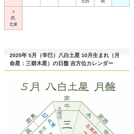
北西
南
4
西,
北東
2025年 5月（辛巳）八白土星 10月生まれ（月
命星：三碧木星）の日盤 吉方位カレンダー