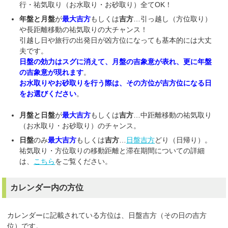
行・祐気取り（お水取り・お砂取り）全てOK！
年盤と月盤
が
最大吉方
もしくは
吉方
…引っ越し（方位取り）
や長距離移動の祐気取りの大チャンス！
引越し日や旅行の出発日が凶方位になっても基本的には大丈
夫です。
日盤の効力はスグに消えて、月盤の吉象意が表れ、更に年盤
の吉象意が現れます
。
お水取りやお砂取りを行う際は、その方位が吉方位になる日
をお選びください
。
月盤と日盤
が
最大吉方
もしくは
吉方
…中距離移動の祐気取り
（お水取り・お砂取り）のチャンス。
日盤
のみ
最大吉方
もしくは
吉方
…
日盤吉方
どり（日帰り）。
祐気取り・方位取りの移動距離と滞在期間についての詳細
は、
こちら
をご覧ください。
カレンダー内の方位
カレンダーに記載されている方位は、日盤吉方（その日の吉方
位）です。