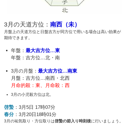
3月の天道方位：
南西（未）
月盤上の天道方位と日盤吉方が同方位で用いる場合は高い効果が
期待できます。
年盤：
最大吉方位…東
年盤：吉方位…北・南
3月の月盤：
最大吉方位…南東
月盤：吉方位…南西・北西
月命的殺：東、月命殺：西
3月の小児殺方位は北。
啓蟄
：3月5日 17時07分
春分
：3月20日18時01分
3月の祐気取り・方位取りは
啓蟄の節入り時刻後
に行いましょう。