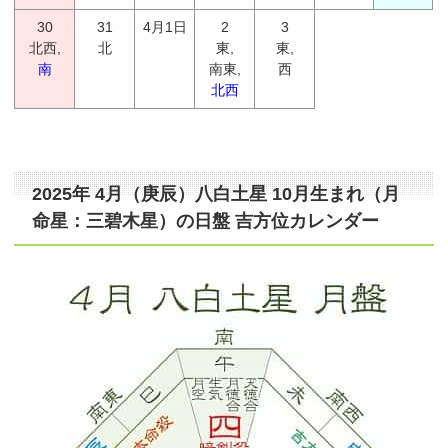
30
31
4月1日
2
3
北西,
北
東,
東,
南
南東,
西
北西
2025年 4月（庚辰）八白土星 10月生まれ（月
命星：三碧木星）の日盤 吉方位カレンダー