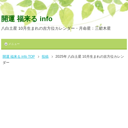
開運 福来る info
八白土星 10月生まれの吉方位カレンダー・月命星：三碧木星
メニュー
開運 福来る info TOP
投稿
2025年 八白土星 10月生まれの吉方位カレン
ダー