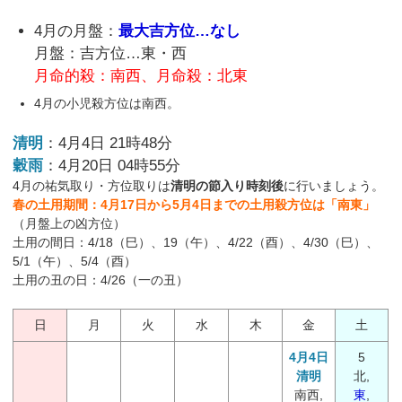
4月の月盤：
最大吉方位…なし
月盤：吉方位…東・西
月命的殺：南西、月命殺：北東
4月の小児殺方位は南西。
清明
：4月4日 21時48分
穀雨
：4月20日 04時55分
4月の祐気取り・方位取りは
清明の節入り時刻後
に行いましょう。
春の土用期間：4月17日から5月4日までの土用殺方位は「南東」
（月盤上の凶方位）
土用の間日：4/18（巳）、19（午）、4/22（酉）、4/30（巳）、
5/1（午）、5/4（酉）
土用の丑の日：4/26（一の丑）
日
月
火
水
木
金
土
4月4日
5
清明
北,
南西,
東
,