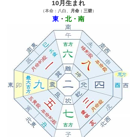
10月生まれ
（本命：八白、
月命：三碧
）
東
・
北・南