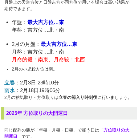
月盤上の天道方位と日盤吉方が同方位で用いる場合は高い効果が
期待できます。
年盤：
最大吉方位…東
年盤：吉方位…北・南
2月の月盤：
最大吉方位…東
月盤：吉方位…北・南
月命的殺：南東、月命殺：北西
2月の小児殺方位は南。
立春
：2月3日 23時10分
雨水
：2月18日19時06分
2月の祐気取り・方位取りは
立春の節入り時刻後
に行いましょう。
2025年 方位取りの大開運日
同じ配列の盤が「年盤・月盤・日盤」で揃う日は「
方位取りの大
開運日
」です。