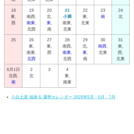
18
19
20
21
22
23
24
東,
南西,
北,
小満
東,
南
北
西
南東
,
東
,
南東,
北東
北西
南
北東
25
26
27
28
29
30
31
東,
東,
南西,
北,
南西
,
東,
南東,
西
南東
,
東
,
北東
西,
北西
北西
南
北東
6月1日
2
3
4
北西,
北
東,
南
南東
八白土星 福来る 運勢カレンダー 2025年5月・6月・7月