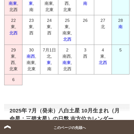
南東
,
東
,
南東,
西,
南
北西
南
北東
北東
22
23
24
25
26
27
28
東,
東,
東,
東,
北
南
北西
西
西
南東,
北西
29
30
7月1日
2
3
4
5
東,
南西
,
北,
南西,
西
東,
西,
南東,
東
,
南東
,
北西
北東
北東
南
北西
6
2025年 7月（癸未）八白土星 10月生まれ（月
命星：三碧木星）の日盤 吉方位カレンダー
このページの先頭へ