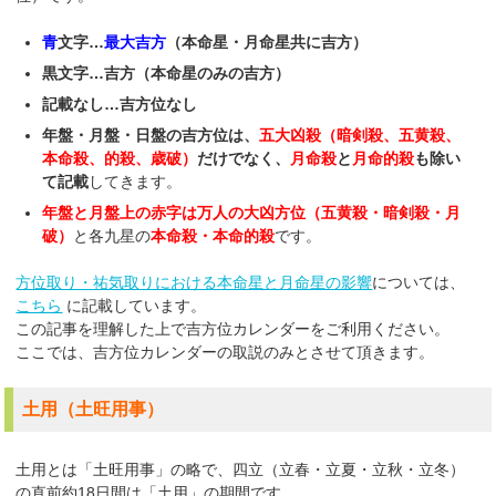
青
文字…
最大吉方
（本命星・月命星共に吉方）
黒文字…吉方（本命星のみの吉方）
記載なし…吉方位なし
年盤・月盤・日盤の吉方位は、
五大凶殺（暗剣殺、五黄殺、
本命殺、的殺、歳破）
だけでなく、
月命殺
と
月命的殺
も除い
て記載
してきます。
年盤と月盤上の赤字は万人の大凶方位（五黄殺・暗剣殺・月
破）
と各九星の
本命殺・本命的殺
です。
方位取り・祐気取りにおける本命星と月命星の影響
については、
こちら
に記載しています。
この記事を理解した上で吉方位カレンダーをご利用ください。
ここでは、吉方位カレンダーの取説のみとさせて頂きます。
土用（土旺用事）
土用とは「土旺用事」の略で、四立（立春・立夏・立秋・立冬）
の直前約18日間は「土用」の期間です。