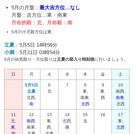
5月の月盤：
最大吉方位…なし
月盤：吉方位…東・南東
月命的殺：北、月命殺：南
5月の小児殺方位は東。
立夏
：5月5日 14時56分
小満
：5月21日 03時54分
5月の祐気取り・方位取りは
立夏の節入り時刻後
に行いましょう。
日
月
火
水
木
金
土
5月5日
6
7
8
9
10
立夏
北
東,
東,
南西,
北西,
南東,
西
南東
,
南
北西
北西
11
12
13
14
15
16
17
北,
南西
,
東,
北西,
北
東,
東
,
南東,
西,
南
北西
南
北東
北東