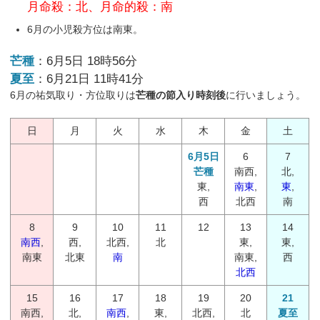
月命殺：北、月命的殺：南
6月の小児殺方位は南東。
芒種
：6月5日 18時56分
夏至
：6月21日 11時41分
6月の祐気取り・方位取りは
芒種の節入り時刻後
に行いましょう。
日
月
火
水
木
金
土
6月5日
6
7
芒種
南西,
北,
東,
南東
,
東
,
西
北西
南
8
9
10
11
12
13
14
南西
,
西,
北西,
北
東,
東,
南東
北東
南
南東,
西
北西
15
16
17
18
19
20
21
南西,
北,
南西
,
東,
北西,
北
夏至