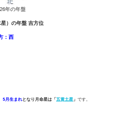
026年の年盤
木星）の年盤 吉方位
方：西
、
5月生まれ
となり月命星は「
五黄土星
」
です。