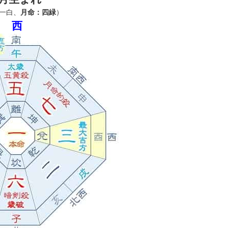
一白、
月命：四緑
）
西