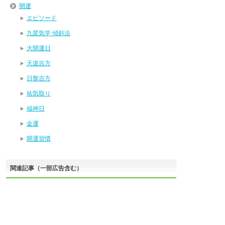
開運
エピソード
九星気学 傾斜法
大開運日
天道吉方
日盤吉方
祐気取り
福神日
金運
開運習慣
関連記事（一部広告含む）