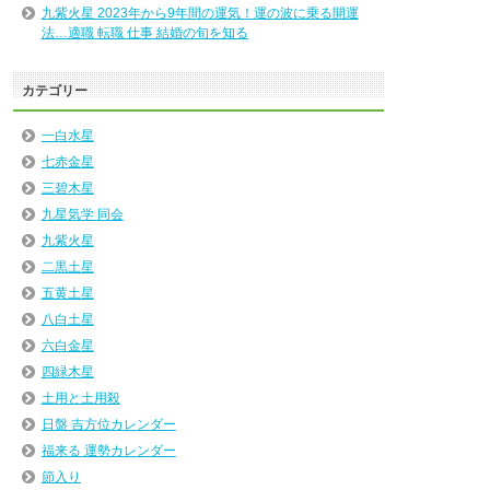
九紫火星 2023年から9年間の運気！運の波に乗る開運
法…適職 転職 仕事 結婚の旬を知る
カテゴリー
一白水星
七赤金星
三碧木星
九星気学 同会
九紫火星
二黒土星
五黄土星
八白土星
六白金星
四緑木星
土用と土用殺
日盤 吉方位カレンダー
福来る 運勢カレンダー
節入り