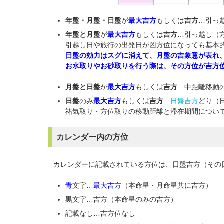
年盤・月盤・日盤
が
最大吉方
もしくは
吉方
…引っ
年盤と月盤
が
最大吉方
もしくは
吉方
…引っ越し（
引越し日や旅行の出発日が凶方位になっても基本
日盤の効力はスグに消えて、月盤の吉象意が表れ
お水取りやお砂取りを行う際は、その方位が吉方
月盤と日盤
が
最大吉方
もしくは
吉方
…中距離移動
日盤
のみ
最大吉方
もしくは
吉方
…
日盤吉方
どり（
祐気取り・方位取りの移動距離と滞在期間につい
カレンダー内の方位
カレンダーに記載されている方位は、日盤吉方（その
青
文字…
最大吉方
（本命星・月命星共に吉方）
黒文字…吉方（本命星のみの吉方）
記載なし…吉方位なし