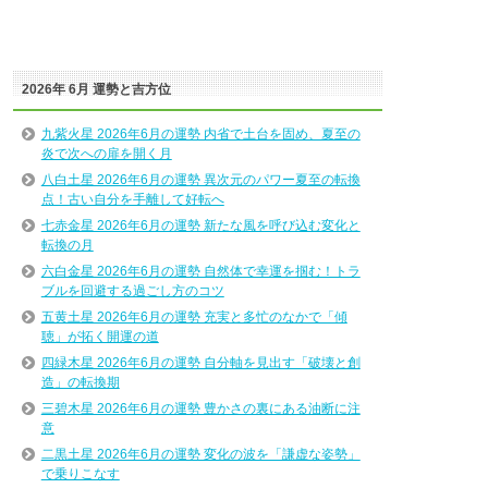
2026年 6月 運勢と吉方位
九紫火星 2026年6月の運勢 内省で土台を固め、夏至の
炎で次への扉を開く月
八白土星 2026年6月の運勢 異次元のパワー夏至の転換
点！古い自分を手離して好転へ
七赤金星 2026年6月の運勢 新たな風を呼び込む変化と
転換の月
六白金星 2026年6月の運勢 自然体で幸運を掴む！トラ
ブルを回避する過ごし方のコツ
五黄土星 2026年6月の運勢 充実と多忙のなかで「傾
聴」が拓く開運の道
四緑木星 2026年6月の運勢 自分軸を見出す「破壊と創
造」の転換期
三碧木星 2026年6月の運勢 豊かさの裏にある油断に注
意
二黒土星 2026年6月の運勢 変化の波を「謙虚な姿勢」
で乗りこなす