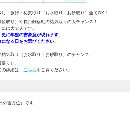
越し・旅行・祐気取り（お水取り・お砂取り）全てOK！
方位取り）や長距離移動の祐気取りの大チャンス！
的には大丈夫です。
、更に年盤の吉象意が現れます
。
位になる日をお選びください
。
の祐気取り（お水取り・お砂取り）のチャンス。
日帰り）。
ての詳細は、
こちら
をご覧ください。
日の吉方位）です。