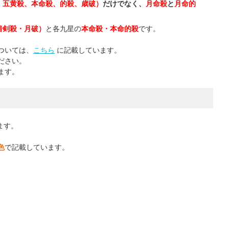
、五黄殺、本命殺、的殺、歳破）
だけでなく、
月命殺
と
月命的
暗剣殺・月破）
と各九星の
本命殺・本命的殺
です。
ついては、
こちら
に記載しています。
ださい。
ます。
ます。
色
で記載しています。