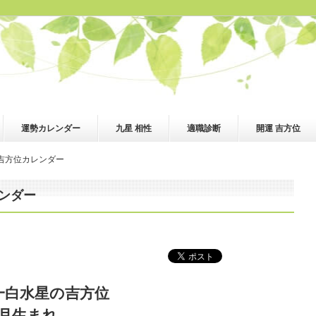
運勢カレンダー
九星 相性
適職診断
開運 吉方位
の吉方位カレンダー
レンダー
 一白水星の吉方位
6月生まれ