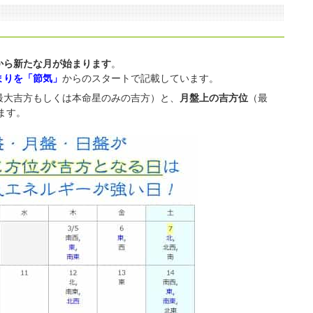
から新たな月が始まります
。
まりを「節気」
からのスタートで記載しています。
最大吉方もしくは本命星のみの吉方）と、
月盤上の吉方位
（最
ます。