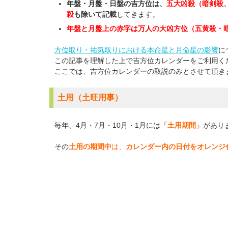
年盤・月盤・日盤の吉方位は、
五大凶殺（暗剣殺
殺
も除いて記載
してきます。
年盤と月盤上の赤字は万人の大凶方位（五黄殺・
方位取り・祐気取りにおける本命星と月命星の影響
に
この記事を理解した上で吉方位カレンダーをご利用く
ここでは、吉方位カレンダーの取説のみとさせて頂き
土用（土旺用事）
毎年、4月・7月・10月・1月には
「土用期間」
があり
その
土用の期間中
は、
カレンダー内の日付をオレンジ