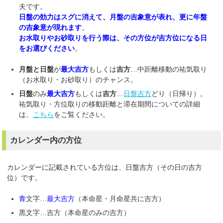
夫です。
日盤の効力はスグに消えて、月盤の吉象意が表れ、更に年盤
の吉象意が現れます
。
お水取りやお砂取りを行う際は、その方位が吉方位になる日
をお選びください
。
月盤と日盤
が
最大吉方
もしくは
吉方
…中距離移動の祐気取り
（お水取り・お砂取り）のチャンス。
日盤
のみ
最大吉方
もしくは
吉方
…
日盤吉方
どり（日帰り）。
祐気取り・方位取りの移動距離と滞在期間についての詳細
は、
こちら
をご覧ください。
カレンダー内の方位
カレンダーに記載されている方位は、日盤吉方（その日の吉方
位）です。
青
文字…
最大吉方
（本命星・月命星共に吉方）
黒文字…吉方（本命星のみの吉方）