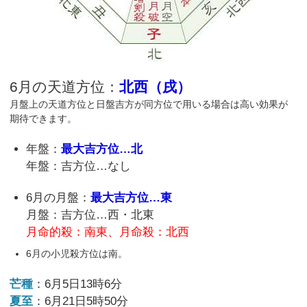
6月の天道方位：
北西（戌）
月盤上の天道方位と日盤吉方が同方位で用いる場合は高い効果が
期待できます。
年盤：
最大吉方位…北
年盤：吉方位…なし
6月の月盤：
最大吉方位…東
月盤：吉方位…西・北東
月命的殺：南東、月命殺：北西
6月の小児殺方位は南。
芒種
：6月5日13時6分
夏至
：6月21日5時50分