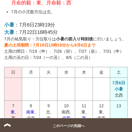
月命的殺：東、月命殺：西
7月の小児殺方位は北。
小暑
：7月6日23時19分
大暑
：7月22日16時45分
7月の祐気取り・方位取りは
小暑の節入り時刻後
に行いましょう。
夏の土用期間：7月19日13時19分から8月6日まで
土用の間日：7/19（申）、7/26（卯）、7/27（辰）、7/31（申）
土用の丑の日：7/24（一の丑）、8/5（二の丑）
日
月
火
水
木
金
土
7月6日
小暑
北西
7
8
9
10
11
12
13
東
,
南東
,
北,
南西,
東,
東,
西
北東
南
北西
西
南東
このページの先頭へ
14
15
16
17
18
19
20