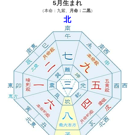
5月生まれ
（本命：九紫、
月命：二黒
）
北