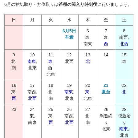
6月の祐気取り・方位取りは
芒種の節入り時刻後
に行いましょう。
日
月
火
水
木
金
土
6月5日
6
7
8
芒種
東,
東,
南西,
南東
西
北西
9
10
11
12
13
14
15
北,
南東
,
東
,
北西
北
東
南
北東
西,
北東
16
17
18
19
20
21
22
東,
南西,
北,
南東
,
東
,
夏至
北
西
北西
南
北東
北東
23
24
25
26
27
28
29
東,
東,
南西,
北,
陽遁終
隠遁始
南東
西
北西
南
り
り
北東
南東
,
北東