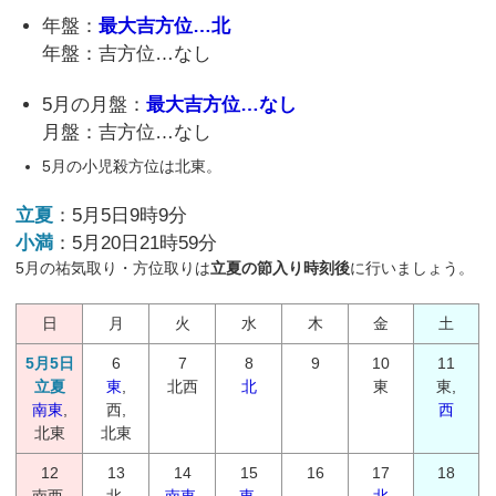
年盤：
最大吉方位…北
年盤：吉方位…なし
5月の月盤：
最大吉方位…なし
月盤：吉方位…なし
5月の小児殺方位は北東。
立夏
：5月5日9時9分
小満
：5月20日21時59分
5月の祐気取り・方位取りは
立夏の節入り時刻後
に行いましょう。
日
月
火
水
木
金
土
5月5日
6
7
8
9
10
11
立夏
東
,
北西
北
東
東,
南東
,
西,
西
北東
北東
12
13
14
15
16
17
18