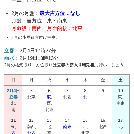
2月の月盤：
最大吉方位…なし
月盤：吉方位…東・南東
月命殺：南西、月命的殺：北東
2月の小児殺方位は中央。
立春
：2月4日17時27分
雨水
：2月19日13時13分
2月の祐気取り・方位取りは
立春の節入り時刻後
に行いましょう。
日
月
火
水
木
金
土
2月4日
5
6
7
8
9
10
立春
北東
東
,
北西
北
東,
北,
西,
南東
南
北東
11
12
13
14
15
16
17
東,
南西,
北,
南東
西,
北西
北
西
北西
南
北東