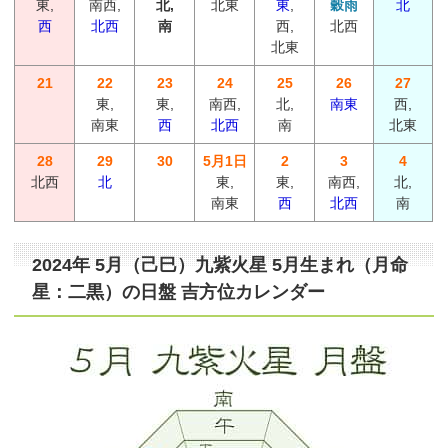
東,
南西,
北,
北東
東
,
穀雨
北
西
北西
南
西,
北西
北東
21
22
23
24
25
26
27
東,
東,
南西,
北,
南東
西,
南東
西
北西
南
北東
28
29
30
5月1日
2
3
4
北西
北
東,
東,
南西,
北,
南東
西
北西
南
2024年 5月（己巳）九紫火星 5月生まれ（月命
星：二黒）の日盤 吉方位カレンダー