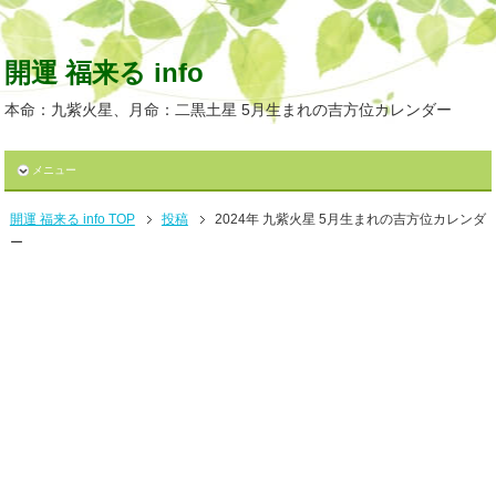
開運 福来る info
本命：九紫火星、月命：二黒土星 5月生まれの吉方位カレンダー
メニュー
開運 福来る info TOP
投稿
2024年 九紫火星 5月生まれの吉方位カレンダ
ー