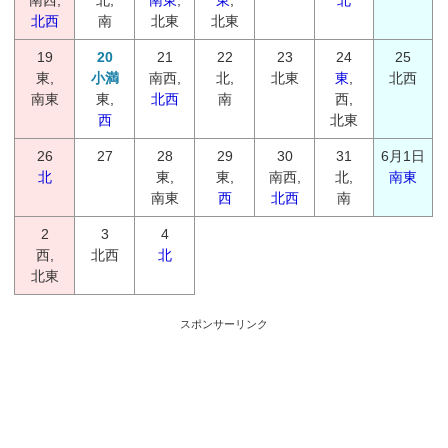
南西,
北,
南東
,
東
,
北
北西
南
北東
北東
19
20
21
22
23
24
25
東,
小満
南西,
北,
北東
東
,
北西
南東
東,
北西
南
西,
西
北東
26
27
28
29
30
31
6月1日
北
東,
東,
南西,
北,
南東
南東
西
北西
南
2
3
4
西,
北西
北
北東
スポンサーリンク