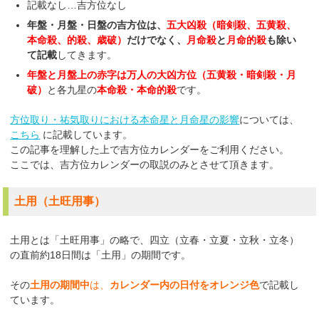
記載なし…吉方位なし
年盤・月盤・日盤の吉方位は、
五大凶殺（暗剣殺、五黄殺、
本命殺、的殺、歳破）
だけでなく、
月命殺
と
月命的殺
も除い
て記載
してきます。
年盤と月盤上の赤字は万人の大凶方位（五黄殺・暗剣殺・月
破）
と各九星の
本命殺・本命的殺
です。
方位取り・祐気取りにおける本命星と月命星の影響
については、
こちら
に記載しています。
この記事を理解した上で吉方位カレンダーをご利用ください。
ここでは、吉方位カレンダーの取説のみとさせて頂きます。
土用（土旺用事）
土用とは「土旺用事」の略で、四立（立春・立夏・立秋・立冬）
の直前約18日間は「土用」の期間です。
その
土用の期間中
は、
カレンダー内の日付をオレンジ色
で記載し
ています。