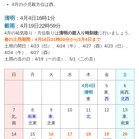
4月の小児殺方位は西。
清明
：4月4日16時1分
穀雨
：4月19日22時59分
4月の祐気取り・方位取りは
清明の節入り時刻後
に行いましょう。
春の土用期間：4月16日21時20分から5月4日まで
土用の間日：4/23（巳）、4/24（午）、4/27（酉）4/23（巳）、
4/24（午）、4/27（酉）
土用の丑の日：4/19（一の丑）、5/1（二の丑）
日
月
火
水
木
金
土
4月4日
5
6
清明
東,
南西,
東
西
北西
7
8
9
10
11
12
13
北,
南東
,
東
,
北
東,
南
北東
北東
南東
14
15
16
17
18
19
20