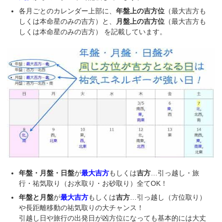
各月ごとのカレンダー上部に、
年盤上の吉方位
（最大吉方も
しくは本命星のみの吉方）と、
月盤上の吉方位
（最大吉方も
しくは本命星のみの吉方） を記載しています。
年盤・月盤・日盤
が
最大吉方
もしくは
吉方
…引っ越し・旅
行・祐気取り（お水取り・お砂取り）全てOK！
年盤と月盤
が
最大吉方
もしくは
吉方
…引っ越し（方位取り）
や長距離移動の祐気取りの大チャンス！
引越し日や旅行の出発日が凶方位になっても基本的には大丈