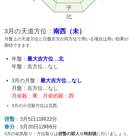
3月の天道方位：
南西（未）
月盤上の天道方位と日盤吉方が同方位で用いる場合は高い効果が
期待できます。
年盤：
最大吉方位…北
年盤：吉方位…なし
3月の月盤：
最大吉方位…なし
月盤：吉方位…なし
月命殺：東、月命的殺：西
3月の小児殺方位は北西。
啓蟄
：3月5日11時22分
春分
：3月20日12時6分
3月の祐気取り・方位取りは
啓蟄の節入り時刻後
に行いましょう。