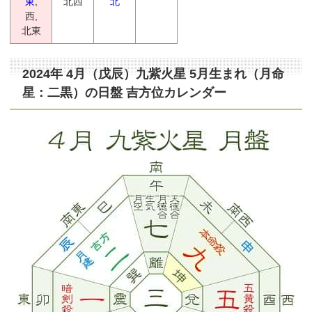
東
,
北西
北
西,
北東
2024年 4月（戊辰）九紫火星 5月生まれ（月命
星：二黒）の日盤 吉方位カレンダー