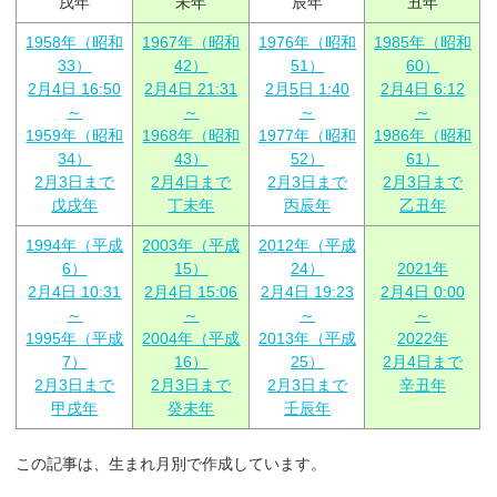
戌年
未年
辰年
丑年
1958年（昭和
1967年（昭和
1976年（昭和
1985年（昭和
33）
42）
51）
60）
2月4日 16:50
2月4日 21:31
2月5日 1:40
2月4日 6:12
～
～
～
～
1959年（昭和
1968年（昭和
1977年（昭和
1986年（昭和
34）
43）
52）
61）
2月3日まで
2月4日まで
2月3日まで
2月3日まで
戊戌年
丁未年
丙辰年
乙丑年
1994年（平成
2003年（平成
2012年（平成
6）
15）
24）
2021年
2月4日 10:31
2月4日 15:06
2月4日 19:23
2月4日 0:00
～
～
～
～
1995年（平成
2004年（平成
2013年（平成
2022年
7）
16）
25）
2月4日まで
2月3日まで
2月3日まで
2月3日まで
辛丑年
甲戌年
癸未年
壬辰年
この記事は、生まれ月別で作成しています。