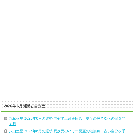
2026年 6月 運勢と吉方位
九紫火星 2026年6月の運勢 内省で土台を固め、夏至の炎で次への扉を開
く月
八白土星 2026年6月の運勢 異次元のパワー夏至の転換点！古い自分を手