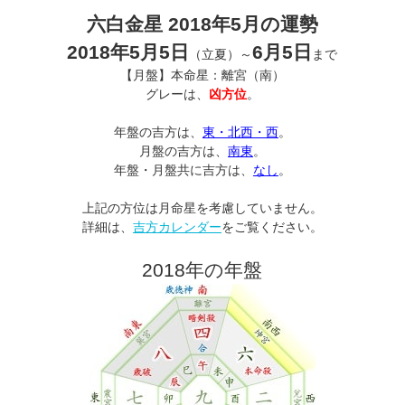
六白金星 2018年5月の運勢
2018年5月5日
6月5日
（立夏）～
まで
【月盤】本命星：離宮（南）
グレーは、
凶方位
。
年盤の吉方は、
東・北西・西
。
月盤の吉方は、
南東
。
年盤・月盤共に吉方は、
なし
。
上記の方位は月命星を考慮していません。
詳細は、
吉方カレンダー
をご覧ください。
2018年の年盤