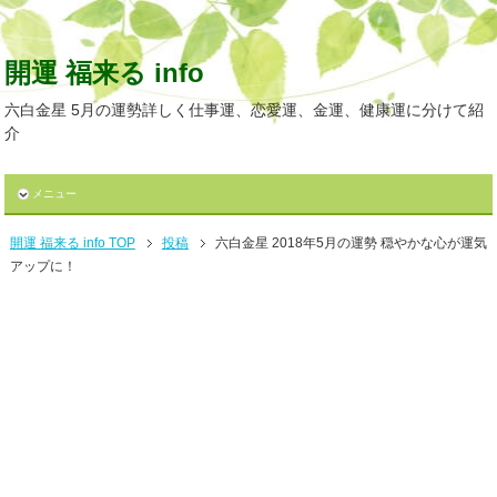
開運 福来る info
六白金星 5月の運勢詳しく仕事運、恋愛運、金運、健康運に分けて紹
介
メニュー
開運 福来る info TOP
投稿
六白金星 2018年5月の運勢 穏やかな心が運気
アップに！