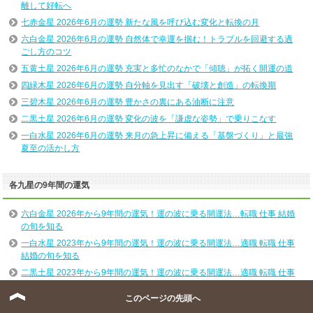
離して好転へ
七赤金星 2026年6月の運勢 新たな風を呼び込む変化と転換の月
六白金星 2026年6月の運勢 自然体で幸運を掴む！トラブルを回避する過
ごし方のコツ
五黄土星 2026年6月の運勢 充実と多忙のなかで「傾聴」が拓く開運の道
四緑木星 2026年6月の運勢 自分軸を見出す「破壊と創造」の転換期
三碧木星 2026年6月の運勢 豊かさの裏にある油断に注意
二黒土星 2026年6月の運勢 変化の波を「謙虚な姿勢」で乗りこなす
一白水星 2026年6月の運勢 来月の急上昇に備える「基盤づくり」と最強
夏至の活かし方
各九星の9年間の運気
六白金星 2026年から9年間の運気！運の波に乗る開運法…転職 仕事 結婚
の旬を知る
一白水星 2023年から9年間の運気！運の波に乗る開運法…適職 転職 仕事
結婚の旬を知る
二黒土星 2023年から9年間の運気！運の波に乗る開運法…適職 転職 仕事
結婚の旬を知る
このページの先頭へ
三碧木星 2023年から9年間の運気！運の波に乗る開運法…適職 転職 仕事