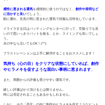
感性に恵まれる運気
を感情的に使うのではなく、
創作や発明など
に活かすと良い
でしょう。
勘に優れ、先見の明に恵まれた運気で頭脳も活性化しています。
イライラする日はバッティングセンターに行って、空振りでも良
いので思いっきりバットを振る…とか、スイミングも良いでしょ
う。
水の中なら泣いてもOK！(^^)
フラストレーションは上手に解消することをおススメします！
気持ち（心の目）をクリアな状態にしていれば、創作
やヒラメキを促すような面白い事柄に恵まれます
。
また、周囲からの評価も受けやすい運気です。
嬉しい評価ばかり頂けるとは限りません。
時には否定されることもあるかもしれません。
しかし、その「否定」の中に創作やヒラメキを促すようなヒント