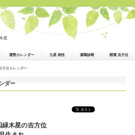
木星
運勢カレンダー
九星 相性
適職診断
開運 吉方位
の吉方位カレンダー
レンダー
 四緑木星の吉方位
7月生まれ