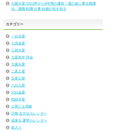
九紫火星 2023年から9年間の運気！運の波に乗る開運
法…適職 転職 仕事 結婚の旬を知る
カテゴリー
一白水星
七赤金星
三碧木星
九星気学 同会
九紫火星
二黒土星
五黄土星
八白土星
六白金星
四緑木星
土用と土用殺
日盤 吉方位カレンダー
福来る 運勢カレンダー
節入り