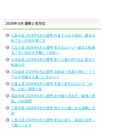
2026年 6月 運勢と吉方位
九紫火星 2026年6月の運勢 内省で土台を固め、夏至の
炎で次への扉を開く月
八白土星 2026年6月の運勢 異次元のパワー夏至の転換
点！古い自分を手離して好転へ
七赤金星 2026年6月の運勢 新たな風を呼び込む変化と
転換の月
六白金星 2026年6月の運勢 自然体で幸運を掴む！トラ
ブルを回避する過ごし方のコツ
五黄土星 2026年6月の運勢 充実と多忙のなかで「傾
聴」が拓く開運の道
四緑木星 2026年6月の運勢 自分軸を見出す「破壊と創
造」の転換期
三碧木星 2026年6月の運勢 豊かさの裏にある油断に注
意
二黒土星 2026年6月の運勢 変化の波を「謙虚な姿勢」
で乗りこなす