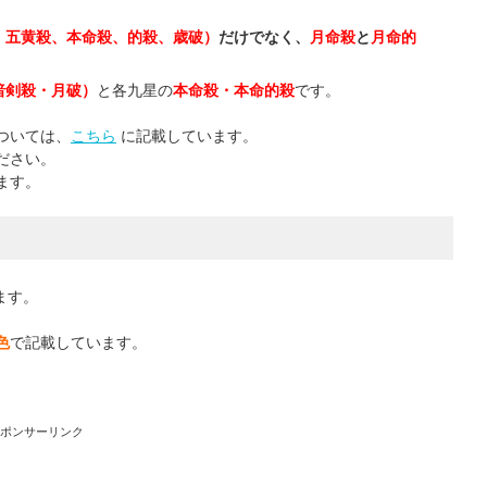
、五黄殺、本命殺、的殺、歳破）
だけでなく、
月命殺
と
月命的
暗剣殺・月破）
と各九星の
本命殺・本命的殺
です。
ついては、
こちら
に記載しています。
ださい。
ます。
ます。
色
で記載しています。
スポンサーリンク