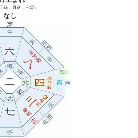
四緑、月命：三碧）
なし