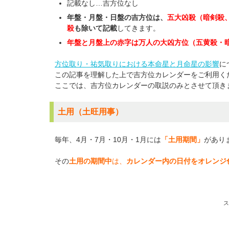
記載なし…吉方位なし
年盤・月盤・日盤の吉方位は、
五大凶殺（暗剣殺
殺
も除いて記載
してきます。
年盤と月盤上の赤字は万人の大凶方位（五黄殺・
方位取り・祐気取りにおける本命星と月命星の影響
に
この記事を理解した上で吉方位カレンダーをご利用く
ここでは、吉方位カレンダーの取説のみとさせて頂き
土用（土旺用事）
毎年、4月・7月・10月・1月には
「土用期間」
があり
その
土用の期間中
は、
カレンダー内の日付をオレンジ