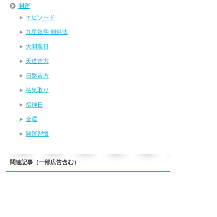
開運
エピソード
九星気学 傾斜法
大開運日
天道吉方
日盤吉方
祐気取り
福神日
金運
開運習慣
関連記事（一部広告含む）