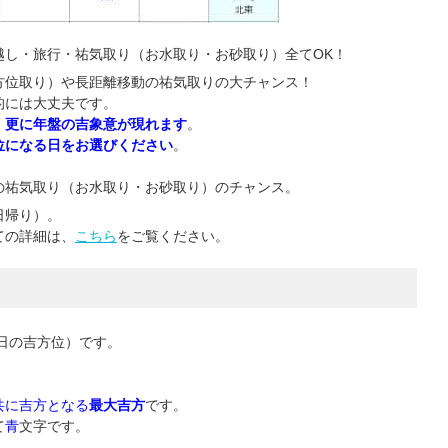
越し・旅行・祐気取り（お水取り・お砂取り）全てOK！
方位取り）や長距離移動の祐気取りの大チャンス！
的には大丈夫です。
、更に年盤の吉象意が現れます
。
位になる日をお選びください
。
の祐気取り（お水取り・お砂取り）のチャンス。
日帰り）。
ての詳細は、
こちら
をご覧ください。
日の吉方位）です。
共に吉方となる
最大吉方
です。
て
青
文字です。