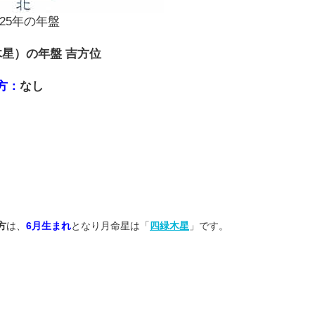
025年の年盤
木星）の年盤 吉方位
方：
なし
方
は、
6月生まれ
となり月命星は「
四緑木星
」です。