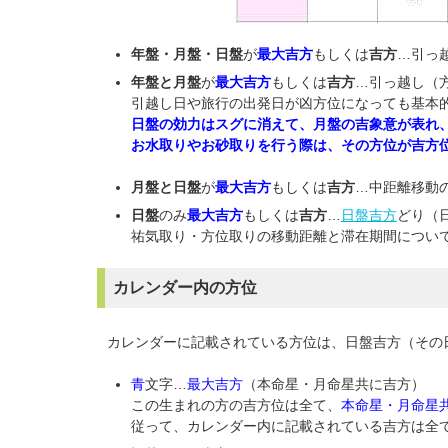
年盤・月盤・日盤
が
最大吉方
もしくは
吉方
…引っ
年盤と月盤
が
最大吉方
もしくは
吉方
…引っ越し（
引越し日や旅行の出発日が凶方位になっても基本
日盤の効力はスグに消えて、月盤の吉象意が表れ
お水取りやお砂取りを行う際は、その方位が吉方
月盤と日盤
が
最大吉方
もしくは
吉方
…中距離移動
日盤
のみ
最大吉方
もしくは
吉方
…
日盤吉方
どり（
祐気取り・方位取りの移動距離と滞在期間につい
カレンダー内の方位
カレンダーに記載されている方位は、日盤吉方（その
青
文字…
最大吉方
（本命星・月命星共に吉方）
この生まれの方の吉方位は全て、
本命星・月命星
従って、カレンダー内に記載されている吉方は全