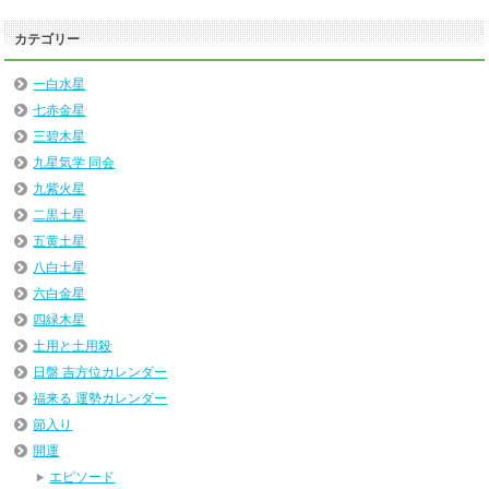
カテゴリー
一白水星
七赤金星
三碧木星
九星気学 同会
九紫火星
二黒土星
五黄土星
八白土星
六白金星
四緑木星
土用と土用殺
日盤 吉方位カレンダー
福来る 運勢カレンダー
節入り
開運
エピソード