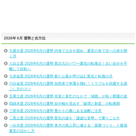
2026年 6月 運勢と吉方位
九紫火星 2026年6月の運勢 内省で土台を固め、夏至の炎で次への扉を開
く月
八白土星 2026年6月の運勢 異次元のパワー夏至の転換点！古い自分を手
離して好転へ
七赤金星 2026年6月の運勢 新たな風を呼び込む変化と転換の月
六白金星 2026年6月の運勢 自然体で幸運を掴む！トラブルを回避する過
ごし方のコツ
五黄土星 2026年6月の運勢 充実と多忙のなかで「傾聴」が拓く開運の道
四緑木星 2026年6月の運勢 自分軸を見出す「破壊と創造」の転換期
三碧木星 2026年6月の運勢 豊かさの裏にある油断に注意
二黒土星 2026年6月の運勢 変化の波を「謙虚な姿勢」で乗りこなす
一白水星 2026年6月の運勢 来月の急上昇に備える「基盤づくり」と最強
夏至の活かし方