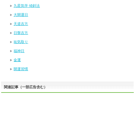
九星気学 傾斜法
大開運日
天道吉方
日盤吉方
祐気取り
福神日
金運
開運習慣
関連記事（一部広告含む）