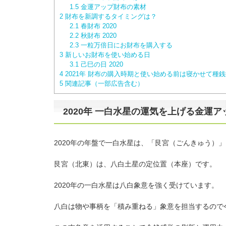
1.5
金運アップ財布の素材
2
財布を新調するタイミングは？
2.1
春財布 2020
2.2
秋財布 2020
2.3
一粒万倍日にお財布を購入する
3
新しいお財布を使い始める日
3.1
己巳の日 2020
4
2021年 財布の購入時期と使い始める前は寝かせて種
5
関連記事（一部広告含む）
2020年 一白水星の運気を上げる金運
2020年の年盤で一白水星は、「艮宮（ごんきゅう）
艮宮（北東）は、八白土星の定位置（本座）です。
2020年の一白水星は八白象意を強く受けています。
八白は物や事柄を「積み重ねる」象意を担当するので