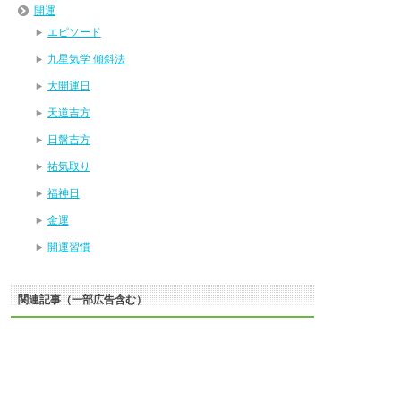
開運
エピソード
九星気学 傾斜法
大開運日
天道吉方
日盤吉方
祐気取り
福神日
金運
開運習慣
関連記事（一部広告含む）