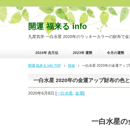
開運 福来る info
九星気学 一白水星 2020年のラッキーカラーの財布で
2024年 吉方位
2023年 運勢
今月の運勢
開運 福来る info TOP
投稿
一白水星 2020年の金運アッ
一白水星 2020年の金運アップ財布の色
2020年6月8日
[
一白水星
,
金運
]
一白水星の金