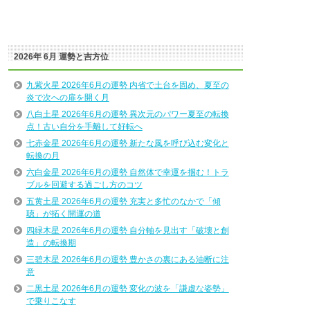
2026年 6月 運勢と吉方位
九紫火星 2026年6月の運勢 内省で土台を固め、夏至の
炎で次への扉を開く月
八白土星 2026年6月の運勢 異次元のパワー夏至の転換
点！古い自分を手離して好転へ
七赤金星 2026年6月の運勢 新たな風を呼び込む変化と
転換の月
六白金星 2026年6月の運勢 自然体で幸運を掴む！トラ
ブルを回避する過ごし方のコツ
五黄土星 2026年6月の運勢 充実と多忙のなかで「傾
聴」が拓く開運の道
四緑木星 2026年6月の運勢 自分軸を見出す「破壊と創
造」の転換期
三碧木星 2026年6月の運勢 豊かさの裏にある油断に注
意
二黒土星 2026年6月の運勢 変化の波を「謙虚な姿勢」
で乗りこなす