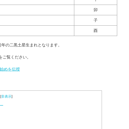
卯
子
酉
前年の二黒土星生まれとなります。
をご覧ください。
い始めを伝授
[
非表示
]
ラー