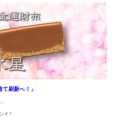
を経て刷新へ！」
…
ンド！