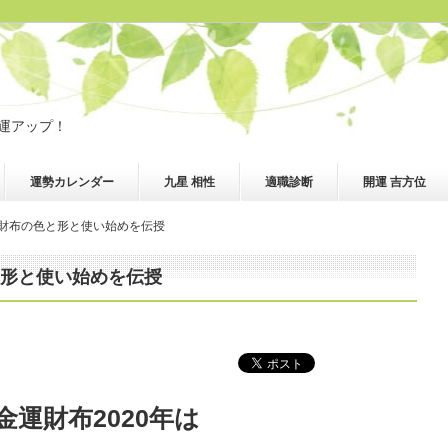
金運アップ！
運勢カレンダー
九星 相性
適職診断
開運 吉方位
プ財布の色と形と使い始めを伝授
と形と使い始めを伝授
運財布2020年は