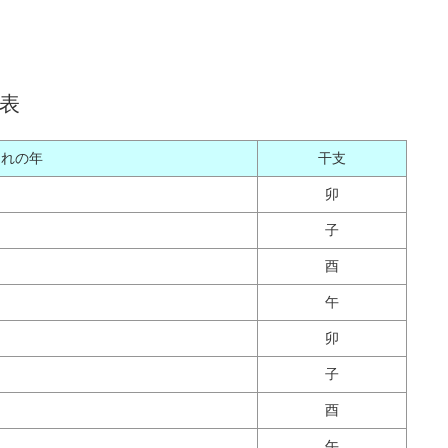
表
まれの年
干支
卯
子
酉
午
卯
子
酉
午