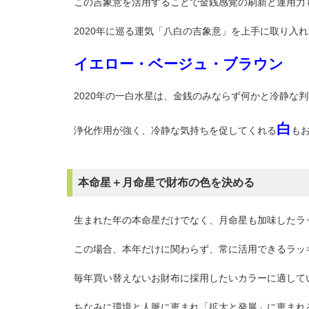
この吉象意を活用することで金銭感覚の刷新と運用力
2020年に巡る運気「八白の吉象意」を上手に取り入
イエロー・ベージュ・ブラウン
2020年の一白水星は、金銭のみならず何かと冷静な
白
浄化作用が強く、冷静な気持ちを促してくれる
も
本命星＋月命星で財布の色を決める
生まれた年の本命星だけでなく、月命星も加味したラ
この場合、本年だけに関わらず、常に活用できるラッ
毎年買い替えないお財布に採用したいカラーに適して
ちなみに環境と人脈に恵まれ「拡大と発展」に恵まれ