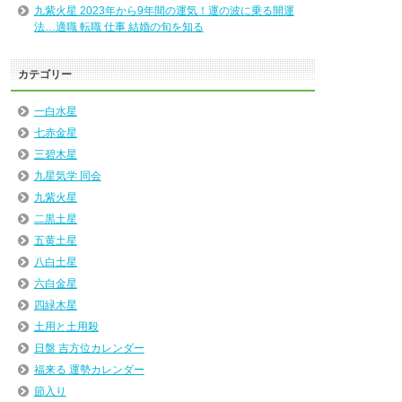
九紫火星 2023年から9年間の運気！運の波に乗る開運
法…適職 転職 仕事 結婚の旬を知る
カテゴリー
一白水星
七赤金星
三碧木星
九星気学 同会
九紫火星
二黒土星
五黄土星
八白土星
六白金星
四緑木星
土用と土用殺
日盤 吉方位カレンダー
福来る 運勢カレンダー
節入り