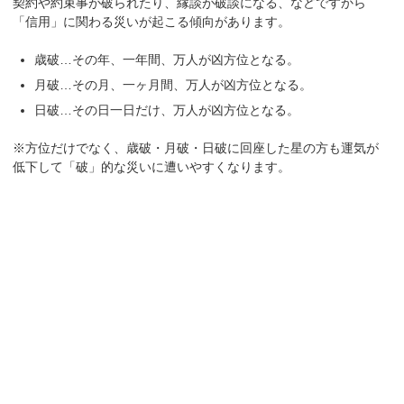
契約や約束事が破られたり、縁談が破談になる、などですから
「信用」に関わる災いが起こる傾向があります。
歳破…その年、一年間、万人が凶方位となる。
月破…その月、一ヶ月間、万人が凶方位となる。
日破…その日一日だけ、万人が凶方位となる。
※方位だけでなく、歳破・月破・日破に回座した星の方も運気が
低下して「破」的な災いに遭いやすくなります。