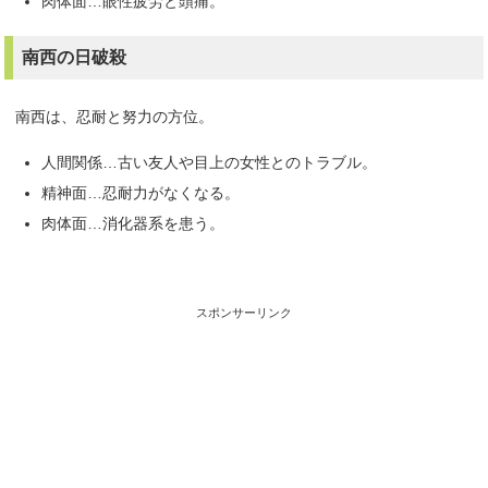
肉体面…眼性疲労と頭痛。
南西の日破殺
南西は、忍耐と努力の方位。
人間関係…古い友人や目上の女性とのトラブル。
精神面…忍耐力がなくなる。
肉体面…消化器系を患う。
スポンサーリンク