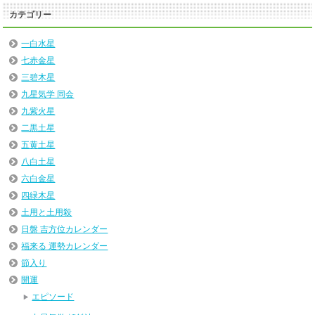
カテゴリー
一白水星
七赤金星
三碧木星
九星気学 同会
九紫火星
二黒土星
五黄土星
八白土星
六白金星
四緑木星
土用と土用殺
日盤 吉方位カレンダー
福来る 運勢カレンダー
節入り
開運
エピソード