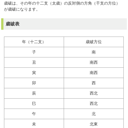
歳破は、その年の十二支（太歳）の反対側の方角（干支の方位）
が歳破になります。
歳破表
年（十二支）
歳破方位
子
南
丑
南西
寅
南西
卯
西
辰
西北
巳
西北
午
北
未
北東