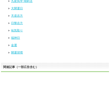
九星気学 傾斜法
大開運日
天道吉方
日盤吉方
祐気取り
福神日
金運
開運習慣
関連記事（一部広告含む）