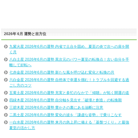
2026年 6月 運勢と吉方位
九紫火星 2026年6月の運勢 内省で土台を固め、夏至の炎で次への扉を開
く月
八白土星 2026年6月の運勢 異次元のパワー夏至の転換点！古い自分を手
離して好転へ
七赤金星 2026年6月の運勢 新たな風を呼び込む変化と転換の月
六白金星 2026年6月の運勢 自然体で幸運を掴む！トラブルを回避する過
ごし方のコツ
五黄土星 2026年6月の運勢 充実と多忙のなかで「傾聴」が拓く開運の道
四緑木星 2026年6月の運勢 自分軸を見出す「破壊と創造」の転換期
三碧木星 2026年6月の運勢 豊かさの裏にある油断に注意
二黒土星 2026年6月の運勢 変化の波を「謙虚な姿勢」で乗りこなす
一白水星 2026年6月の運勢 来月の急上昇に備える「基盤づくり」と最強
夏至の活かし方