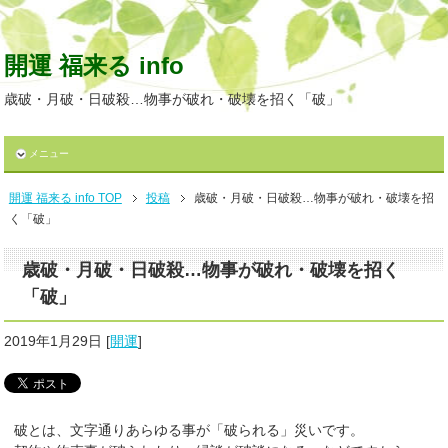
開運 福来る info
歳破・月破・日破殺…物事が破れ・破壊を招く「破」
メニュー
開運 福来る info TOP
投稿
歳破・月破・日破殺…物事が破れ・破壊を招
く「破」
歳破・月破・日破殺…物事が破れ・破壊を招く
「破」
2019年1月29日
[
開運
]
破とは、文字通りあらゆる事が「破られる」災いです。