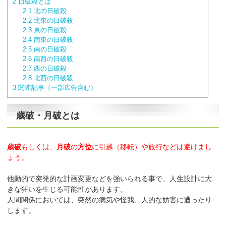
2
日破殺とは
2.1
北の日破殺
2.2
北東の日破殺
2.3
東の日破殺
2.4
南東の日破殺
2.5
南の日破殺
2.6
南西の日破殺
2.7
西の日破殺
2.8
北西の日破殺
3
関連記事（一部広告含む）
歳破・月破とは
歳破
もしくは、
月破
の
方位
に引越（移転）や旅行などは避けまし
ょう。
他動的で突発的な計画変更などを強いられる事で、人生設計に大
きな狂いを生じる可能性があります。
人間関係においては、突然の病気や怪我、人的な妨害に遭ったり
します。