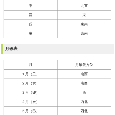
申
北東
酉
東
戌
東南
亥
東南
月破表
月
月破殺方位
１月（丑）
南西
２月（寅）
南西
３月（卯）
西
４月（辰）
西北
５月（巳）
西北