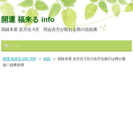
開運 福来る info
四緑木星 吉方位 5月 同会吉方が取れる西の吉効果
メニュー
開運 福来る info TOP
投稿
四緑木星 吉方位 5月の吉方位旅行は西が最
強！効果倍増