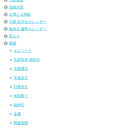
四緑木星
土用と土用殺
日盤 吉方位カレンダー
福来る 運勢カレンダー
節入り
開運
エピソード
九星気学 傾斜法
大開運日
天道吉方
日盤吉方
祐気取り
福神日
金運
開運習慣