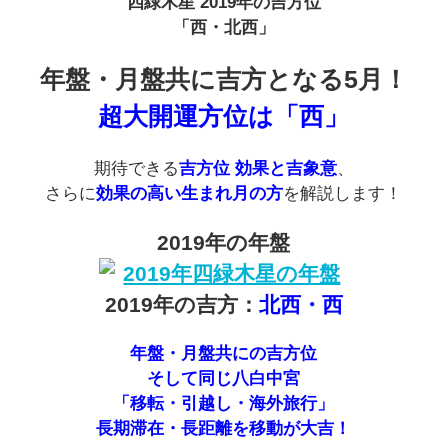
四緑木星
2019年の吉方位
「西・北西」
年盤・月盤共に吉方となる5月！
超大開運方位は「西」
期待できる
吉方位 効果と吉象意
、
さらに
効果の高い生まれ月の方
を解説します！
2019年の年盤
2019年の吉方：
北西・西
年盤・月盤共にの吉方位
そして同じ八白中宮
「移転・引越し・海外旅行」
長期滞在・長距離を移動が大吉！