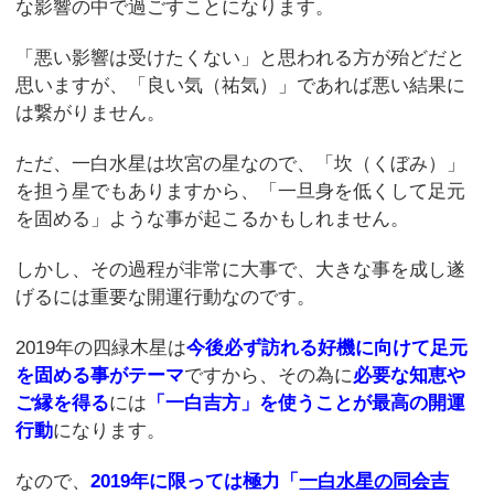
な影響の中で過ごすことになります。
「悪い影響は受けたくない」と思われる方が殆どだと
思いますが、「良い気（祐気）」であれば悪い結果に
は繋がりません。
ただ、一白水星は坎宮の星なので、「坎（くぼみ）」
を担う星でもありますから、「一旦身を低くして足元
を固める」ような事が起こるかもしれません。
しかし、その過程が非常に大事で、大きな事を成し遂
げるには重要な開運行動なのです。
2019年の四緑木星は
今後必ず訪れる好機に向けて足元
を固める事がテーマ
ですから、その為に
必要な知恵や
ご縁を得る
には
「一白吉方」を使うことが最高の開運
行動
になります。
なので、
2019年に限っては極力「
一白水星の同会吉