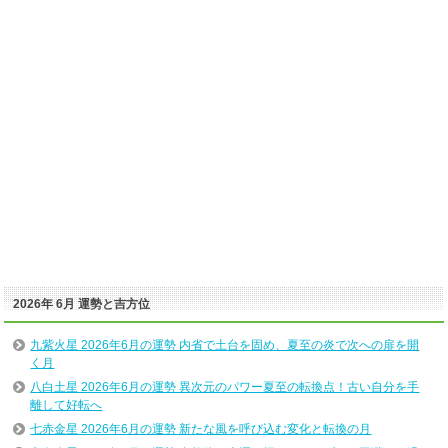
2026年 6月 運勢と吉方位
九紫火星 2026年6月の運勢 内省で土台を固め、夏至の炎で次への扉を開
く月
八白土星 2026年6月の運勢 異次元のパワー夏至の転換点！古い自分を手
離して好転へ
七赤金星 2026年6月の運勢 新たな風を呼び込む変化と転換の月