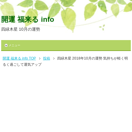
開運 福来る info
四緑木星 10月の運勢
メニュー
開運 福来る info TOP
投稿
四緑木星 2018年10月の運勢 気持ちが軽く明
るく過ごして運気アップ