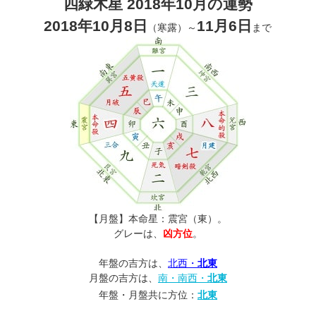
四緑木星 2018年10月の運勢
2018年10月8日
11月6日
（寒露）～
まで
【月盤】本命星：震宮（東）。
グレーは、
凶方位
。
年盤の吉方は、
北西・
北東
月盤の吉方は、
南・南西・
北東
年盤・月盤共に方位：
北東