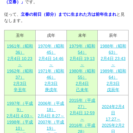
（立春）」
です。
従って、
立春の前日（節分）までに生まれた方は前年生まれ
と見
なします。
丑年
戌年
未年
辰年
1961年（昭和
1970年（昭和
1979年（昭和
1988年（昭和
36）
45）
54）
63）
2月4日 10:23
2月4日 14:46
2月4日 19:13
2月4日 23:43
～
～
～
～
1962年（昭和
1971年（昭和
1980年（昭和
1989年（昭和
37）
46）
55）
64）
2月3日
2月3日
2月4日
2月3日
辛丑年
庚戌年
己未年
戊辰年
2015年（平成
1997年（平成
2006年（平成
27）
2024年2月4
9）
18）
2月4日 12:59
日
2月4日 4:03～
2月4日 8:27～
～
17:27～
1998年（平成
2007年（平成
2016年（平成
2025年2月2
10）
19）
28）
日