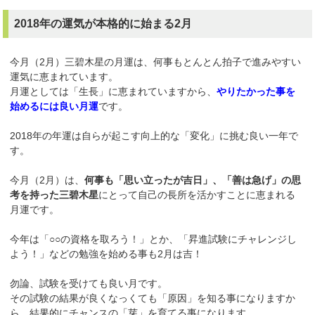
2018年の運気が本格的に始まる2月
今月（2月）三碧木星の月運は、何事もとんとん拍子で進みやすい
運気に恵まれています。
月運としては「生長」に恵まれていますから、
やりたかった事を
始めるには良い月運
です。
2018年の年運は自らが起こす向上的な「変化」に挑む良い一年で
す。
今月（2月）は、
何事も「思い立ったが吉日」、「善は急げ」の思
考を持った三碧木星
にとって自己の長所を活かすことに恵まれる
月運です。
今年は「○○の資格を取ろう！」とか、「昇進試験にチャレンジし
よう！」などの勉強を始める事も2月は吉！
勿論、試験を受けても良い月です。
その試験の結果が良くなっくても「原因」を知る事になりますか
ら、結果的にチャンスの「芽」を育てる事になります。