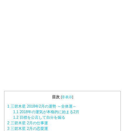
目次
[
非表示
]
1
三碧木星 2018年2月の運勢 ～全体運～
1.1
2018年の運気が本格的に始まる2月
1.2
目標を公言して自分を煽る
2
三碧木星 2月の仕事運
3
三碧木星 2月の恋愛運