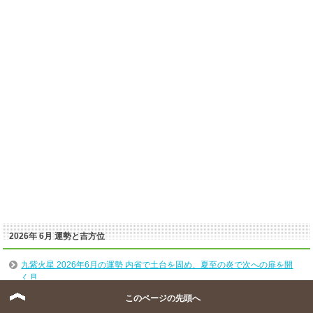
2026年 6月 運勢と吉方位
九紫火星 2026年6月の運勢 内省で土台を固め、夏至の炎で次への扉を開
く月
八白土星 2026年6月の運勢 異次元のパワー夏至の転換点！古い自分を手
このページの先頭へ
離して好転へ