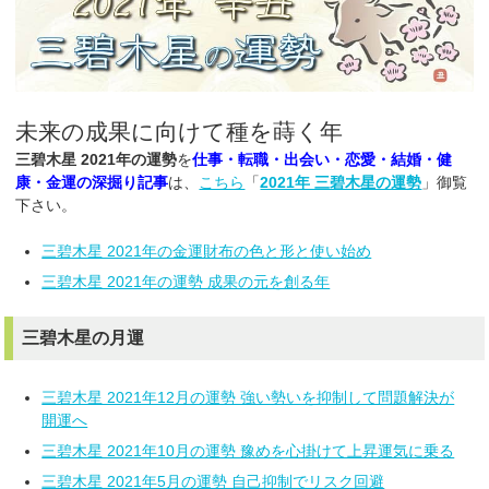
未来の成果に向けて種を蒔く年
三碧木星 2021年の運勢
を
仕事・転職・出会い・恋愛・結婚・健
康・金運の深掘り記事
は、
こちら
「
2021年 三碧木星の運勢
」御覧
下さい。
三碧木星 2021年の金運財布の色と形と使い始め
三碧木星 2021年の運勢 成果の元を創る年
三碧木星の月運
三碧木星 2021年12月の運勢 強い勢いを抑制して問題解決が
開運へ
三碧木星 2021年10月の運勢 豫めを心掛けて上昇運気に乗る
三碧木星 2021年5月の運勢 自己抑制でリスク回避