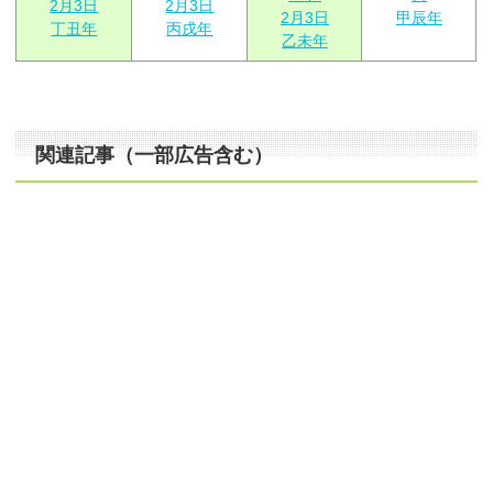
2月3日
2月3日
2月3日
甲辰年
丁丑年
丙戌年
乙未年
関連記事（一部広告含む）