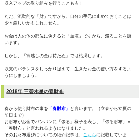
収入アップの取り組みを行うことも吉！
ただ、流動的な「財」ですから、自分の手元に止めておくことは
少々厳しいかもしれません。
お金は人の体の部位に例えると「血液」ですから、滞ることを嫌
います。
しかし、「宵越しの金は持たぬ」では枯渇します。
収支のバランスをしっかり捉えて、生きたお金の使い方をするよ
うにしましょう。
2018年 三碧木星の春財布
春から使う財布の事を
「
春財布
」
と言います。（立春から立夏の
前日まで）
お財布がお金でパンパンに「張る」様子を表し、「張る財布」＝
「春財布」と言われるようになりました。
そのお財布選びについての紹介記事は、
こちら
に記載していま