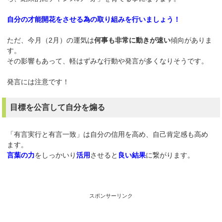
自分の才能開花をさせる為の取り組みを行いましょう！
ただ、今月（2月）の運気は
何事も非常に動きが速い
傾向がありま
す。
その影響もあって、軽はずみな行動や発言が多くなりそうです。
発言には注意です！
目標を公言して自分を煽る
「有言実行と有言一致」は自分の信用を高め、自己肯定感も高め
ます。
言葉の力
をしっかいり
活用
させると
良い結果
に繋がります。
スポンサーリンク