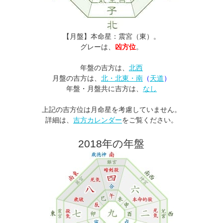
【月盤】本命星：震宮（東）。
グレーは、
凶方位
。
年盤の吉方は、
北西
月盤の吉方は、
北・北東・南
（
天道
）
年盤・月盤共に吉方は、
なし
上記の吉方位は月命星を考慮していません。
詳細は、
吉方カレンダー
をご覧ください。
2018年の年盤