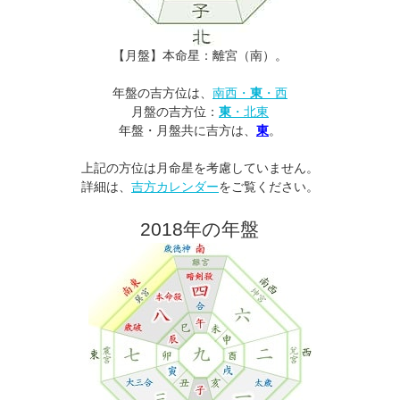
【月盤】本命星：離宮（南）。
年盤の吉方位は、
南西・
東
・西
月盤の吉方位：
東
・北東
年盤・月盤共に吉方は、
東
。
上記の方位は月命星を考慮していません。
詳細は、
吉方カレンダー
をご覧ください。
2018年の年盤