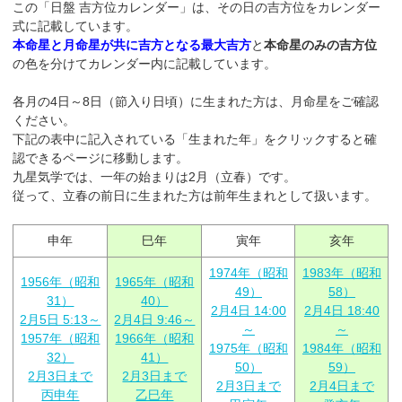
この「日盤 吉方位カレンダー」は、その日の吉方位をカレンダー
式に記載しています。
本命星と月命星が共に吉方となる最大吉方
と
本命星のみの吉方位
の色を分けてカレンダー内に記載しています。
各月の4日～8日（節入り日頃）に生まれた方は、月命星をご確認
ください。
下記の表中に記入されている「生まれた年」をクリックすると確
認できるページに移動します。
九星気学では、一年の始まりは2月（立春）です。
従って、立春の前日に生まれた方は前年生まれとして扱います。
申年
巳年
寅年
亥年
1974年（昭和
1983年（昭和
1956年（昭和
1965年（昭和
49）
58）
31）
40）
2月4日 14:00
2月4日 18:40
2月5日 5:13～
2月4日 9:46～
～
～
1957年（昭和
1966年（昭和
1975年（昭和
1984年（昭和
32）
41）
50）
59）
2月3日まで
2月3日まで
2月3日まで
2月4日まで
丙申年
乙巳年