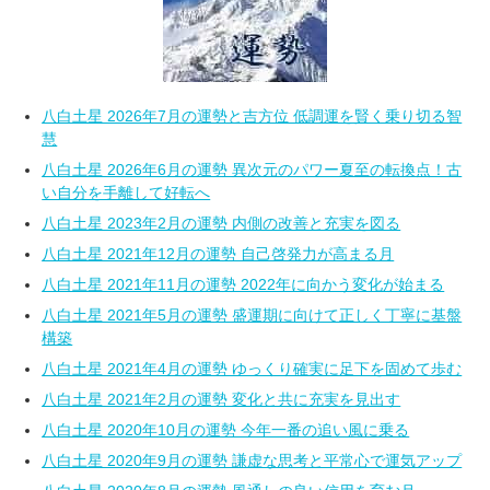
八白土星 2026年7月の運勢と吉方位 低調運を賢く乗り切る智
慧
八白土星 2026年6月の運勢 異次元のパワー夏至の転換点！古
い自分を手離して好転へ
八白土星 2023年2月の運勢 内側の改善と充実を図る
八白土星 2021年12月の運勢 自己啓発力が高まる月
八白土星 2021年11月の運勢 2022年に向かう変化が始まる
八白土星 2021年5月の運勢 盛運期に向けて正しく丁寧に基盤
構築
八白土星 2021年4月の運勢 ゆっくり確実に足下を固めて歩む
八白土星 2021年2月の運勢 変化と共に充実を見出す
八白土星 2020年10月の運勢 今年一番の追い風に乗る
八白土星 2020年9月の運勢 謙虚な思考と平常心で運気アップ