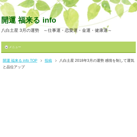
開運 福来る info
八白土星 3月の運勢 ～仕事運・恋愛運・金運・健康運～
メニュー
開運 福来る info TOP
投稿
八白土星 2018年3月の運勢 感情を制して運気
と品位アップ