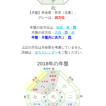
【月盤】本命星：艮宮（北東）。
グレーは、
凶方位
。
年盤の吉方位は、
南西・東・
西
月盤の吉方位：
北西・
西
・南
年盤・月盤共に吉方
は、
西
。
上記の方位は月命星を考慮していません。
詳細は、
吉方カレンダー
をご覧ください。
2018年の年盤