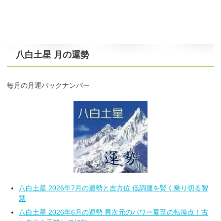
八白土星 月の運勢
毎月の月運バックナンバー
八白土星 2026年7月の運勢と吉方位 低調運を賢く乗り切る智
慧
八白土星 2026年6月の運勢 異次元のパワー夏至の転換点！古