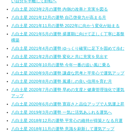
い自分を手離して好転へ
八白土星 2023年2月の運勢 内側の改善と充実を図る
八白土星 2021年12月の運勢 自己啓発力が高まる月
八白土星 2021年11月の運勢 2022年に向かう変化が始まる
八白土星 2021年5月の運勢 盛運期に向けて正しく丁寧に基盤
構築
八白土星 2021年4月の運勢 ゆっくり確実に足下を固めて歩む
八白土星 2021年2月の運勢 変化と共に充実を見出す
八白土星 2020年10月の運勢 今年一番の追い風に乗る
八白土星 2020年9月の運勢 謙虚な思考と平常心で運気アップ
八白土星 2020年8月の運勢 風通しの良い信用を育む月
八白土星 2020年7月の運勢 早めの支度と健康管理強化で運気
アップ
八白土星 2020年6月の運勢 寛容さと品位アップで人気運上昇
八白土星 2019年3月の運勢 一気に活気あふれる運気へ
八白土星 2018年12月の運勢 平常心の維持が得策となる月運
八白土星 2018年11月の運勢 意識を刷新して運気アップ