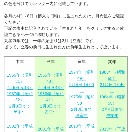
の色を分けてカレンダー内に記載しています。
各月の4日～8日（節入り日頃）に生まれた方は、月命星をご確認
ください。
下記の表中に記入されている「生まれた年」をクリックすると確
認できるページに移動します。
九星気学では、一年の始まりは2月（立春）です。
従って、立春の前日に生まれた方は前年生まれとして扱います。
申年
巳年
寅年
亥年
1974年（昭和
1983年（昭和
1956年（昭和
1965年（昭和
49）
58）
31）
40）
2月4日 14:00
2月4日 18:40
2月5日 5:13～
2月4日 9:46～
～
～
1957年（昭和
1966年（昭和
1975年（昭和
1984年（昭和
32）
41）
50）
59）
2月3日まで
2月3日まで
2月3日まで
2月4日まで
丙申年
乙巳年
甲寅年
癸亥年
1992年（平成
2010年（平成
2001年（平成
2019年（平成