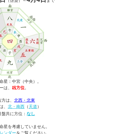
（啓蟄）～
まで
命星：中宮（中央）。
ーは、
凶方位
。
吉方は、
北西・北東
は、
北・南西
（
天道
）
月盤共に方位：
なし
命星を考慮していません。
レンダー
をご覧ください。