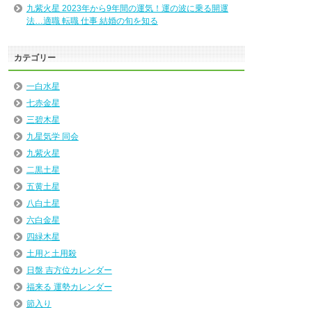
九紫火星 2023年から9年間の運気！運の波に乗る開運
法…適職 転職 仕事 結婚の旬を知る
カテゴリー
一白水星
七赤金星
三碧木星
九星気学 同会
九紫火星
二黒土星
五黄土星
八白土星
六白金星
四緑木星
土用と土用殺
日盤 吉方位カレンダー
福来る 運勢カレンダー
節入り