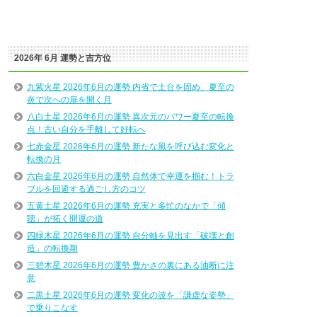
2026年 6月 運勢と吉方位
九紫火星 2026年6月の運勢 内省で土台を固め、夏至の
炎で次への扉を開く月
八白土星 2026年6月の運勢 異次元のパワー夏至の転換
点！古い自分を手離して好転へ
七赤金星 2026年6月の運勢 新たな風を呼び込む変化と
転換の月
六白金星 2026年6月の運勢 自然体で幸運を掴む！トラ
ブルを回避する過ごし方のコツ
五黄土星 2026年6月の運勢 充実と多忙のなかで「傾
聴」が拓く開運の道
四緑木星 2026年6月の運勢 自分軸を見出す「破壊と創
造」の転換期
三碧木星 2026年6月の運勢 豊かさの裏にある油断に注
意
二黒土星 2026年6月の運勢 変化の波を「謙虚な姿勢」
で乗りこなす