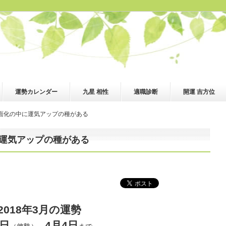
運勢カレンダー
九星 相性
適職診断
開運 吉方位
 表面化の中に運気アップの種がある
中に運気アップの種がある
2018年3月の運勢
6日
4月4日