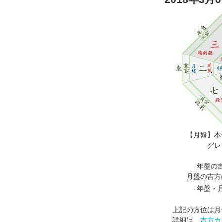
【月盤】本
グレ
年盤の
月盤の吉方
年盤・
上記の方位は月
詳細は、
吉方カ