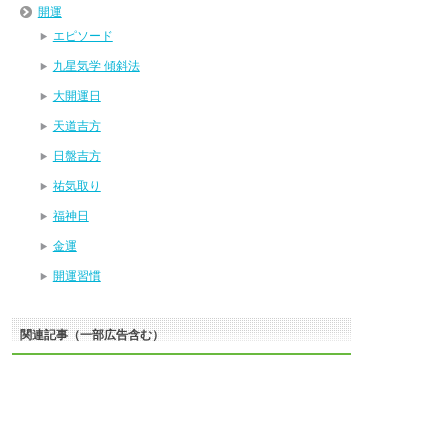
開運
エピソード
九星気学 傾斜法
大開運日
天道吉方
日盤吉方
祐気取り
福神日
金運
開運習慣
関連記事（一部広告含む）