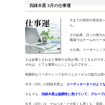
四緑木星 3月の仕事運
今までの研究や得意先
ん。
その結果、日々の努力
職場ではチームのリー
その為、リーダーシッ
人は必要とされると俄然やる気が湧いてくるものです
それは、とても素晴らしいことなのですが…。
独裁的なリーダーシップを行うと人々からの協力は得
今月（3月）の四緑木星は、
コーディネーターのよう
そもそも、
四緑木星は協調性に長けていて、グループ
今月（3月）は、ヤルベキことや良くも悪くも「原因