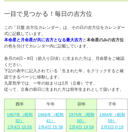
一目で見つかる！毎日の吉方位
この「日盤 吉方位カレンダー」は、その日の吉方位をカレンダー
式に記載しています。
本命星と月命星が共に吉方となる最大吉方
と
本命星のみの吉方位
の色を分けてカレンダー内に記載しています。
各月の4日～8日（節入り日頃）に生まれた方は、月命星をご確認
ください。
下記の表中に記入されている「生まれた年」をクリックすると確
認できるページに移動します。
九星気学では、一年の始まりは2月（立春）です。
従って、立春の前日に生まれた方は前年生まれとして扱います。
酉年
午年
卯年
子年
1957年（昭和
1966年（昭和
1975年（昭和
1984年（昭和
32）
41）
50）
59）
2月4日 10:55
2月4日 15:38
2月4日 19:59
2月5日 0:19