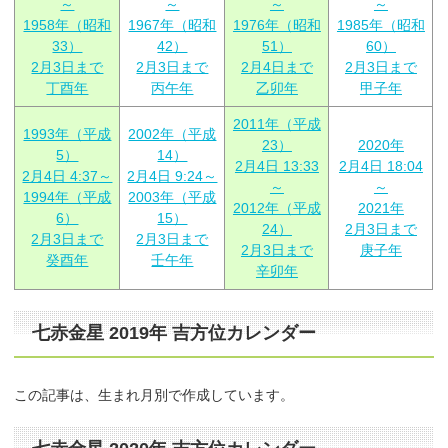
～
～
～
～
1958年（昭和
1967年（昭和
1976年（昭和
1985年（昭和
33）
42）
51）
60）
2月3日まで
2月3日まで
2月4日まで
2月3日まで
丁酉年
丙午年
乙卯年
甲子年
2011年（平成
1993年（平成
2002年（平成
23）
2020年
5）
14）
2月4日 13:33
2月4日 18:04
2月4日 4:37～
2月4日 9:24～
～
～
1994年（平成
2003年（平成
2012年（平成
2021年
6）
15）
24）
2月3日まで
2月3日まで
2月3日まで
2月3日まで
庚子年
癸酉年
壬午年
辛卯年
七赤金星 2019年 吉方位カレンダー
この記事は、生まれ月別で作成しています。