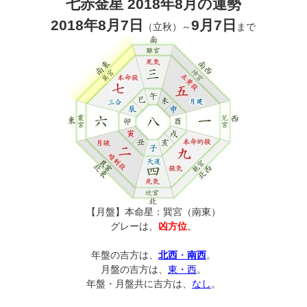
七赤金星 2018年8月の運勢
2018年8月7日
9月7日
（立秋）～
まで
【月盤】本命星：巽宮（南東）
グレーは、
凶方位
。
年盤の吉方は、
北西
・
南西
。
月盤の吉方は、
東・西
。
年盤・月盤共に吉方は、
なし
。